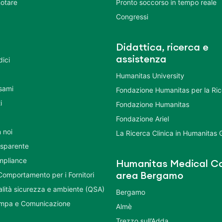
otare
Pronto soccorso in tempo reale
Congressi
Didattica, ricerca e
assistenza
dici
Humanitas University
Esami
Fondazione Humanitas per la Ri
i
Fondazione Humanitas
Fondazione Ariel
 noi
La Ricerca Clinica in Humanitas
asparente
mpliance
Humanitas Medical Ca
Comportamento per i Fornitori
area Bergamo
ualità sicurezza e ambiente (QSA)
Bergamo
ampa e Comunicazione
Almè
Trezzo sull’Adda