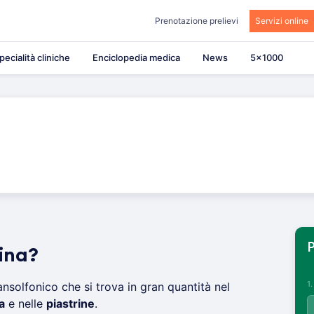
Prenotazione prelievi
Servizi online
pecialità cliniche
Enciclopedia medica
News
5×1000
P
ina?
1
solfonico che si trova in gran quantità nel
a
e nelle
piastrine
.