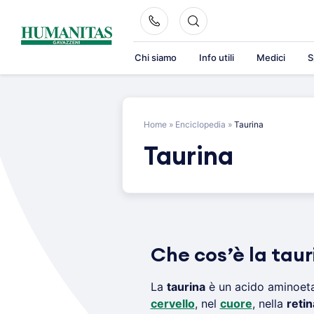
Skip
to
content
Chi siamo
Info utili
Medici
S
Home
»
Enciclopedia
»
Taurina
Taurina
Che cos’è la taur
La
taurina
è un acido aminoetan
cervello
, nel
cuore
, nella
retin