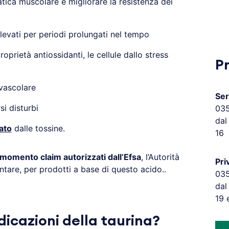
fatica muscolare e migliorare la resistenza dei
elevati per periodi prolungati nel tempo
oprietà antiossidanti, le cellule dallo stress
P
vascolare
Ser
si disturbi
03
dal
ato
dalle tossine.
16
 momento claim autorizzati dall’Efsa
, l’Autorità
Pri
ntare, per prodotti a base di questo acido..
03
dal
19 
ndicazioni della taurina?