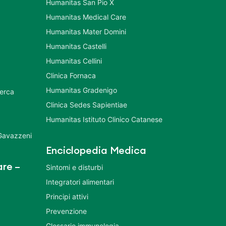
Humanitas San Pio X
Humanitas Medical Care
Humanitas Mater Domini
Humanitas Castelli
Humanitas Cellini
Clinica Fornaca
Humanitas Gradenigo
cerca
Clinica Sedes Sapientiae
Humanitas Istituto Clinico Catanese
 Gavazzeni
Enciclopedia Medica
re –
Sintomi e disturbi
Integratori alimentari
Principi attivi
Prevenzione
Glossario immunologia