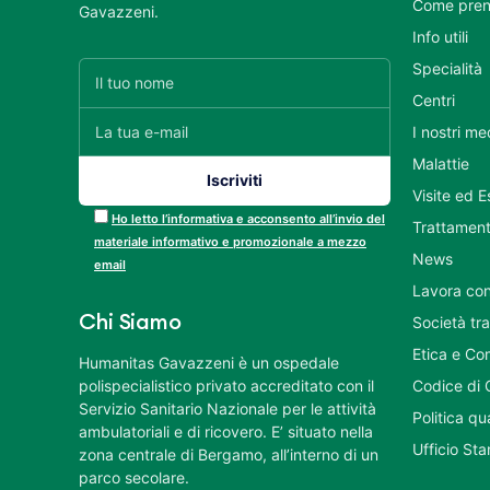
Come pren
Gavazzeni.
Info utili
Specialità
Centri
I nostri me
Malattie
Visite ed 
Ho letto l’informativa e acconsento all’invio del
Trattament
materiale informativo e promozionale a mezzo
News
email
Lavora con
Chi Siamo
Società tr
Etica e Co
Humanitas Gavazzeni è un ospedale
polispecialistico privato accreditato con il
Codice di 
Servizio Sanitario Nazionale per le attività
Politica q
ambulatoriali e di ricovero. E’ situato nella
Ufficio St
zona centrale di Bergamo, all’interno di un
parco secolare.