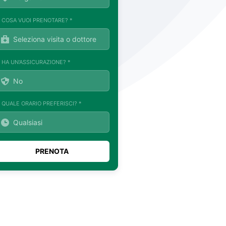
. COSA VUOI PRENOTARE? *
. HA UN'ASSICURAZIONE? *
. QUALE ORARIO PREFERISCI? *