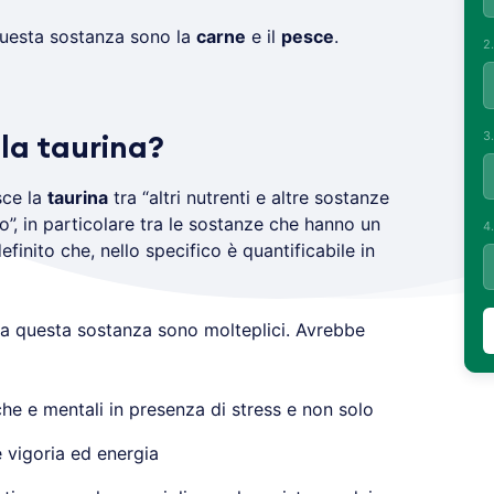
 questa sostanza sono la
carne
e il
pesce
.
2
3
la taurina?
sce la
taurina
tra “altri nutrenti e altre sostanze
co”, in particolare tra le sostanze che hanno un
4
inito che, nello specifico è quantificabile in
a questa sostanza sono molteplici. Avrebbe
iche e mentali in presenza di stress e non solo
 vigoria ed energia