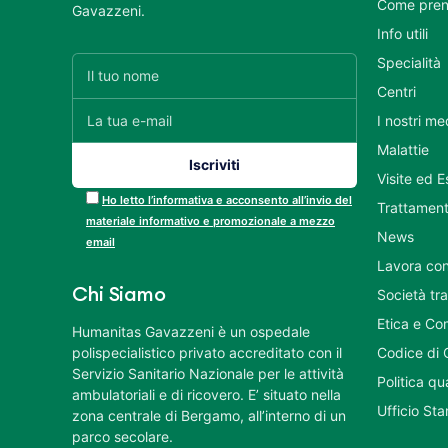
Come pren
Gavazzeni.
Info utili
Specialità
Centri
I nostri me
Malattie
Visite ed 
Ho letto l’informativa e acconsento all’invio del
Trattament
materiale informativo e promozionale a mezzo
News
email
Lavora con
Chi Siamo
Società tr
Etica e Co
Humanitas Gavazzeni è un ospedale
polispecialistico privato accreditato con il
Codice di 
Servizio Sanitario Nazionale per le attività
Politica q
ambulatoriali e di ricovero. E’ situato nella
Ufficio St
zona centrale di Bergamo, all’interno di un
parco secolare.