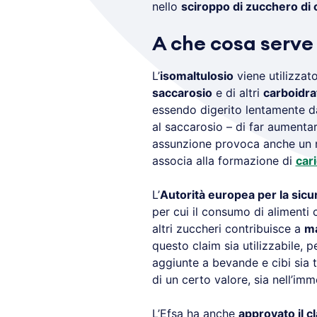
nello
sciroppo di zucchero di
A che cosa serve 
L’
isomaltulosio
viene utilizzat
saccarosio
e di altri
carboidra
essendo digerito lentamente da
al saccarosio – di far aumentare
assunzione provoca anche un m
associa alla formazione di
car
L’
Autorità europea per la sicu
per cui il consumo di aliment
altri zuccheri contribuisce a
ma
questo claim sia utilizzabile, p
aggiunte a bevande e cibi sia t
di un certo valore, sia nell’imm
L’Efsa ha anche
approvato il c