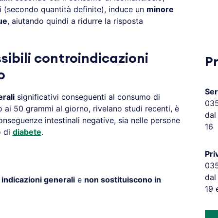
i (secondo quantità definite), induce un
minore
ue
, aiutando quindi a ridurre la risposta
ibili controindicazioni
P
o
Ser
erali
significativi conseguenti al consumo di
03
ai 50 grammi al giorno, rivelano studi recenti, è
dal
seguenze intestinali negative, sia nelle persone
16
o di
diabete
.
Pri
03
dal
o
indicazioni generali
e
non sostituiscono in
19 