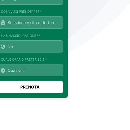
. COSA VUOI PRENOTARE? *
. HA UN'ASSICURAZIONE? *
. QUALE ORARIO PREFERISCI? *