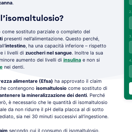
 canna
.
2
l
’isomaltulosio?
o come sostituto parziale o completo del
3
ti
presenti nell’alimentazione. Questo perché,
ll’
intestino
, ha una capacità inferiore – rispetto
 i livelli di
zuccheri nel sangue
. Inoltre la sua
inore aumento dei livelli di
insulina
e non si
4
ie
nei denti.
rezza alimentare (Efsa)
ha approvato il claim
i che contengono
isomaltulosio
come sostituto di
ntenere la mineralizzazione dei denti
. Perché
erò, è necessario che le quantità di isomaltulosio
ale da non ridurre il pH della placca al di sotto
ediato, sia nei 30 minuti successivi all’ingestione.
laim
secondo cui il consumo di isomaltulosio,