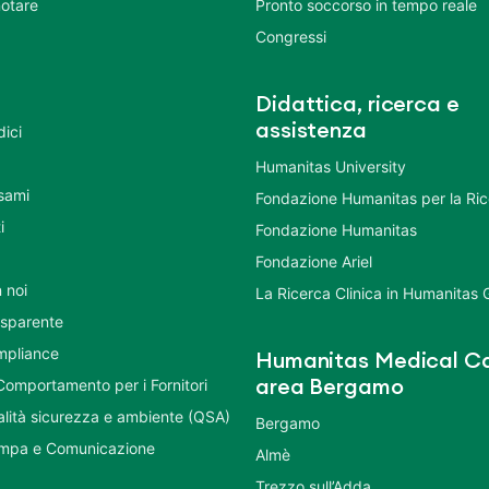
otare
Pronto soccorso in tempo reale
Congressi
Didattica, ricerca e
assistenza
dici
Humanitas University
Esami
Fondazione Humanitas per la Ri
i
Fondazione Humanitas
Fondazione Ariel
 noi
La Ricerca Clinica in Humanitas
asparente
mpliance
Humanitas Medical Ca
Comportamento per i Fornitori
area Bergamo
ualità sicurezza e ambiente (QSA)
Bergamo
ampa e Comunicazione
Almè
Trezzo sull’Adda