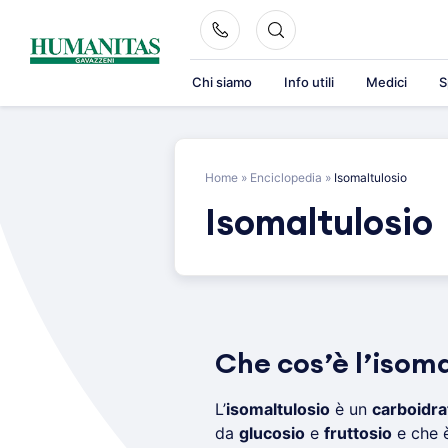
Skip
to
content
Chi siamo
Info utili
Medici
S
Home
»
Enciclopedia
»
Isomaltulosio
Isomaltulosio
Che cos’è l’isoma
L’
isomaltulosio
è un
carboidra
da
glucosio
e
fruttosio
e che è