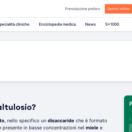
Prenotazione prelievi
Servizi online
pecialità cliniche
Enciclopedia medica
News
5×1000
P
ltulosio?
1
to
, nello specifico un
disaccaride
che è formato
 presente in basse concentrazioni nel
miele
e