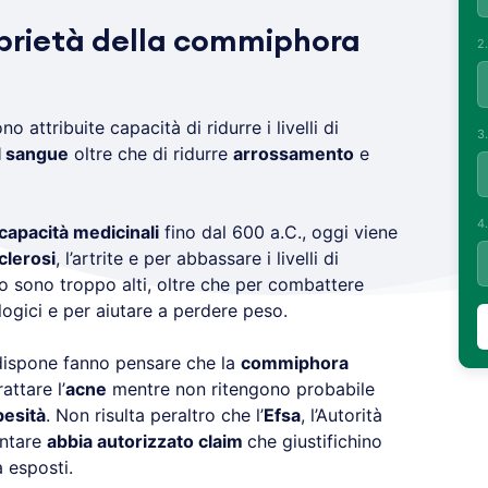
prietà della
commiphora
2
 attribuite capacità di ridurre i livelli di
3
l sangue
oltre che di ridurre
arrossamento
e
4
capacità medicinali
fino dal 600 a.C., oggi viene
clerosi
, l’artrite e per abbassare i livelli di
 sono troppo alti, oltre che per combattere
logici e per aiutare a perdere peso.
i dispone fanno pensare che la
commiphora
attare l’
acne
mentre non ritengono probabile
besità
. Non risulta peraltro che l’
Efsa
, l’Autorità
entare
abbia autorizzato claim
che giustifichino
a esposti.