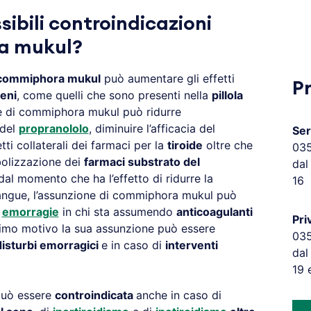
ibili controindicazioni
a mukul?
commiphora mukul
può aumentare gli effetti
P
eni
, come quelli che sono presenti nella
pillola
ne di commiphora mukul può ridurre
del
propranololo
, diminuire l’afficacia del
Ser
tti collaterali dei farmaci per la
tiroide
oltre che
03
bolizzazione dei
farmaci substrato del
dal
, dal momento che ha l’effetto di ridurre la
16
sangue, l’assunzione di commiphora mukul può
d
emorragie
in chi sta assumendo
anticoagulanti
Pri
simo motivo la sua assunzione può essere
03
disturbi emorragici
e in caso di
interventi
dal
19 
uò essere
controindicata
anche in caso di