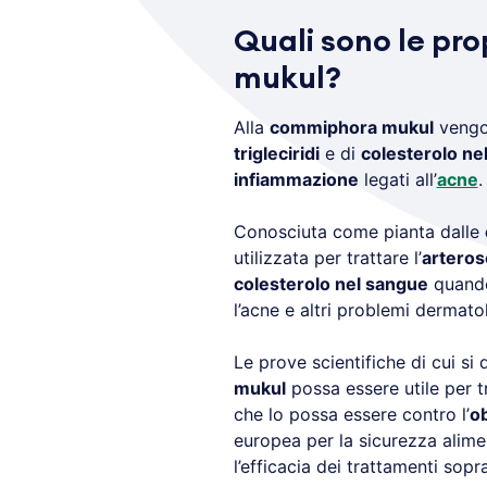
Quali sono le pro
mukul?
Alla
commiphora mukul
vengono
trigleciridi
e di
colesterolo ne
infiammazione
legati all’
acne
.
Conosciuta come pianta dalle
utilizzata per trattare l’
arteros
colesterolo nel sangue
quando
l’acne e altri problemi dermato
Le prove scientifiche di cui s
mukul
possa essere utile per tr
che lo possa essere contro l’
o
europea per la sicurezza alim
l’efficacia dei trattamenti sopr