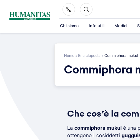
Skip
to
content
Chi siamo
Info utili
Medici
S
Home
»
Enciclopedia
»
Commiphora mukul
Commiphora 
Che cos’è la co
La
commiphora mukul
è una pi
ottengono i cosiddetti
gugguis