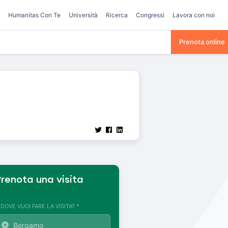
Humanitas Con Te
Università
Ricerca
Congressi
Lavora con noi
Prenota online
renota una visita
. DOVE VUOI FARE LA VISITA? *