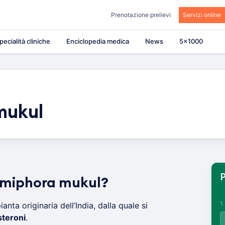
Prenotazione prelievi
Servizi online
pecialità cliniche
Enciclopedia medica
News
5×1000
mukul
P
mmiphora mukul?
1
anta originaria dell’India, dalla quale si
teroni
.