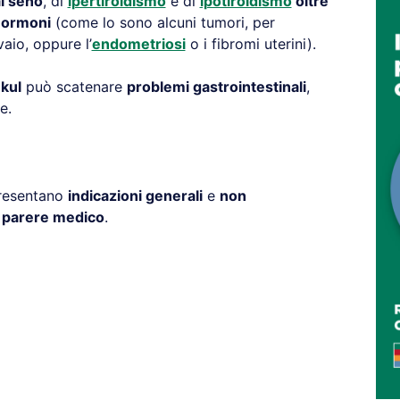
al seno
, di
ipertiroidismo
e di
ipotiroidismo
oltre
i ormoni
(come lo sono alcuni tumori, per
vaio, oppure l’
endometriosi
o i fibromi uterini).
kul
può scatenare
problemi gastrointestinali
,
e.
presentano
indicazioni generali
e
non
l parere medico
.