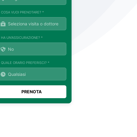
. COSA VUOI PRENOTARE? *
. HA UN'ASSICURAZIONE? *
. QUALE ORARIO PREFERISCI? *