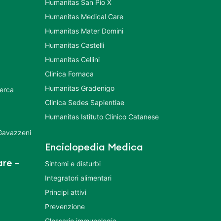
Humanitas San Pio X
Humanitas Medical Care
Humanitas Mater Domini
Humanitas Castelli
Humanitas Cellini
Clinica Fornaca
Humanitas Gradenigo
cerca
Clinica Sedes Sapientiae
Humanitas Istituto Clinico Catanese
 Gavazzeni
Enciclopedia Medica
re –
Sintomi e disturbi
Integratori alimentari
Principi attivi
Prevenzione
Glossario immunologia