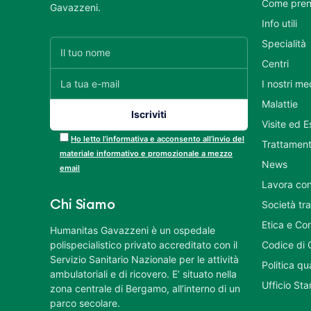
Come pren
Gavazzeni.
Info utili
Specialità
Centri
I nostri me
Malattie
Visite ed 
Ho letto l’informativa e acconsento all’invio del
Trattament
materiale informativo e promozionale a mezzo
News
email
Lavora con
Chi Siamo
Società tr
Etica e Co
Humanitas Gavazzeni è un ospedale
polispecialistico privato accreditato con il
Codice di 
Servizio Sanitario Nazionale per le attività
Politica q
ambulatoriali e di ricovero. E’ situato nella
Ufficio St
zona centrale di Bergamo, all’interno di un
parco secolare.