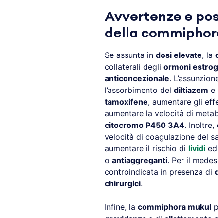
Avvertenze e poss
della
commiphor
Se assunta in
dosi elevate
, la
collaterali degli
ormoni estrog
anticoncezionale
. L’assunzio
l’assorbimento del
diltiazem
e 
tamoxifene
, aumentare gli effe
aumentare la velocità di meta
citocromo P450 3A4
. Inoltre
velocità di coagulazione del 
aumentare il rischio di
lividi
e
o
antiaggreganti
. Per il mede
controindicata in presenza di
chirurgici
.
Infine, la
commiphora mukul
p