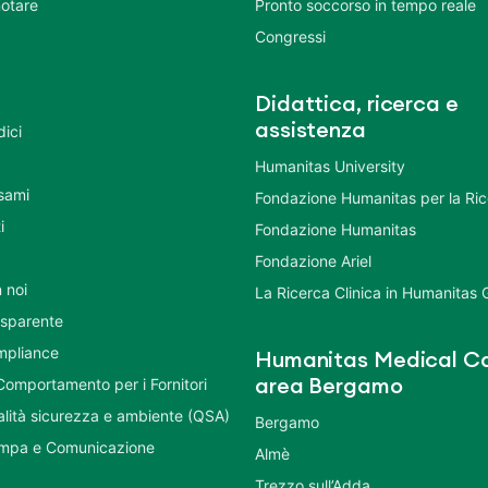
otare
Pronto soccorso in tempo reale
Congressi
Didattica, ricerca e
assistenza
dici
Humanitas University
Esami
Fondazione Humanitas per la Ri
i
Fondazione Humanitas
Fondazione Ariel
 noi
La Ricerca Clinica in Humanitas
asparente
mpliance
Humanitas Medical Ca
Comportamento per i Fornitori
area Bergamo
ualità sicurezza e ambiente (QSA)
Bergamo
ampa e Comunicazione
Almè
Trezzo sull’Adda