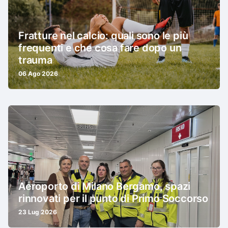
Fratture nel calcio: quali sono le più
frequenti e che cosa fare dopo un
trauma
06 Ago 2026
Aeroporto di Milano Bergamo, spazi
rinnovati per il punto di Primo Soccorso
23 Lug 2026