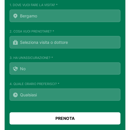
1. DOVE VUOI FARE LA VISITA? *
2. COSA VUOI PRENOTARE? *
3. HA UN'ASSICURAZIONE? *
4. QUALE ORARIO PREFERISCI? *