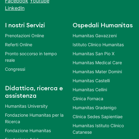
Facebook
Youtube
LinkedIn
I nostri Servizi
Ospedali Humanitas
Prenotazioni Online
Humanitas Gavazzeni
Referti Online
Istituto Clinico Humanitas
Pronto soccorso in tempo
Humanitas San Pio X
reale
Humanitas Medical Care
Congressi
Humanitas Mater Domini
Humanitas Castelli
Didattica, ricerca e
Humanitas Cellini
assistenza
Clinica Fornaca
Humanitas University
Humanitas Gradenigo
Fondazione Humanitas per la
Clinica Sedes Sapientiae
Ricerca
Humanitas Istituto Clinico
Fondazione Humanitas
Catanese