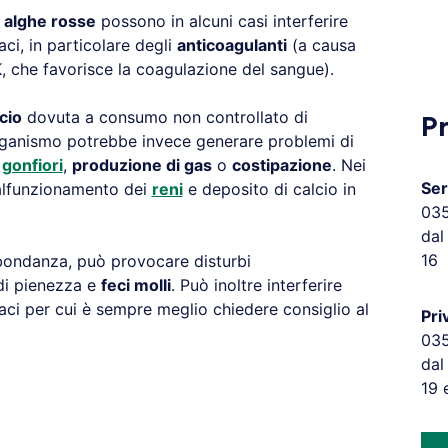
o
alghe rosse
possono in alcuni casi interferire
aci, in particolare degli
anticoagulanti
(a causa
K, che favorisce la coagulazione del sangue).
cio
dovuta a consumo non controllato di
P
organismo potrebbe invece generare problemi di
e
gonfiori
,
produzione di gas
o
costipazione
. Nei
Ser
alfunzionamento dei
reni
e deposito di calcio in
03
dal
16
bbondanza, può provocare disturbi
 di pienezza e
feci molli
. Può inoltre interferire
aci per cui è sempre meglio chiedere consiglio al
Pri
03
dal
19 