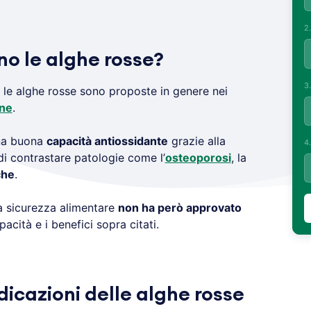
2
no le alghe rosse?
3
, le alghe rosse sono proposte in genere nei
one
.
una buona
capacità antiossidante
grazie alla
4
di contrastare patologie come l’
osteoporosi
, la
che
.
la sicurezza alimentare
non ha però approvato
pacità e i benefici sopra citati.
ndicazioni delle alghe rosse