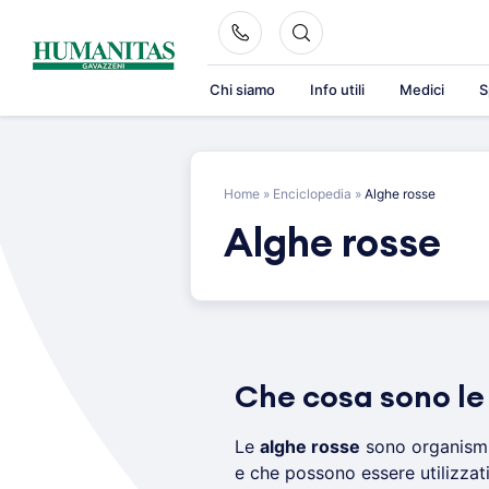
Skip
to
content
Chi siamo
Info utili
Medici
S
Home
»
Enciclopedia
»
Alghe rosse
Alghe rosse
Che cosa sono le
Le
alghe rosse
sono organismi
e che possono essere utilizzat