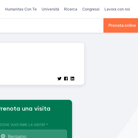
Humanitas Con Te
Università
Ricerca
Congressi
Lavora con noi
Prenota online
renota una visita
. DOVE VUOI FARE LA VISITA? *