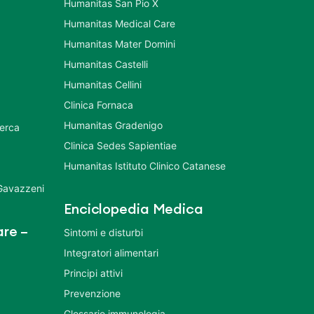
Humanitas San Pio X
Humanitas Medical Care
Humanitas Mater Domini
Humanitas Castelli
Humanitas Cellini
Clinica Fornaca
Humanitas Gradenigo
cerca
Clinica Sedes Sapientiae
Humanitas Istituto Clinico Catanese
 Gavazzeni
Enciclopedia Medica
re –
Sintomi e disturbi
Integratori alimentari
Principi attivi
Prevenzione
Glossario immunologia