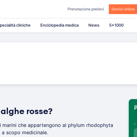
Prenotazione prelievi
Servizi online
pecialità cliniche
Enciclopedia medica
News
5×1000
P
 alghe rosse?
1
 marini che appartengono al phylum rhodophyta
i a scopo medicinale.