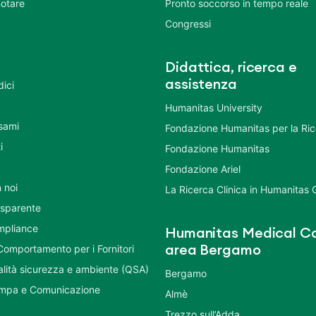
otare
Pronto soccorso in tempo reale
Congressi
Didattica, ricerca e
assistenza
dici
Humanitas University
Esami
Fondazione Humanitas per la Ri
i
Fondazione Humanitas
Fondazione Ariel
 noi
La Ricerca Clinica in Humanitas
asparente
mpliance
Humanitas Medical Ca
Comportamento per i Fornitori
area Bergamo
ualità sicurezza e ambiente (QSA)
Bergamo
ampa e Comunicazione
Almè
Trezzo sull’Adda