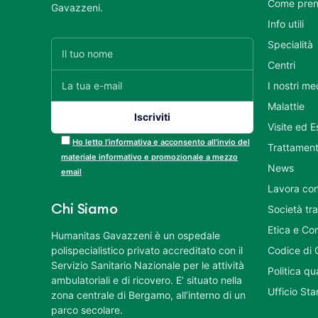
Come pren
Gavazzeni.
Info utili
Specialità
Centri
I nostri me
Malattie
Visite ed 
Ho letto l’informativa e acconsento all’invio del
Trattament
materiale informativo e promozionale a mezzo
News
email
Lavora con
Chi Siamo
Società tr
Etica e Co
Humanitas Gavazzeni è un ospedale
polispecialistico privato accreditato con il
Codice di 
Servizio Sanitario Nazionale per le attività
Politica q
ambulatoriali e di ricovero. E’ situato nella
Ufficio St
zona centrale di Bergamo, all’interno di un
parco secolare.