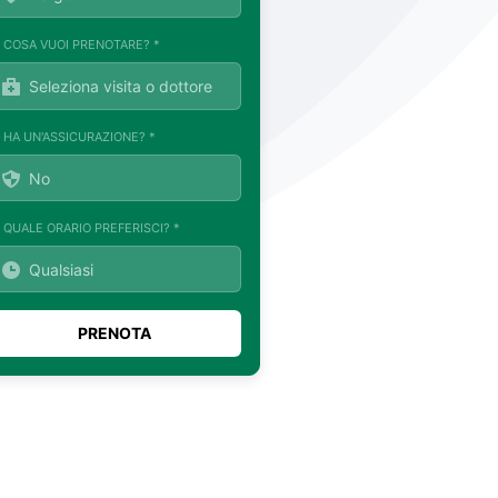
. COSA VUOI PRENOTARE? *
. HA UN'ASSICURAZIONE? *
. QUALE ORARIO PREFERISCI? *