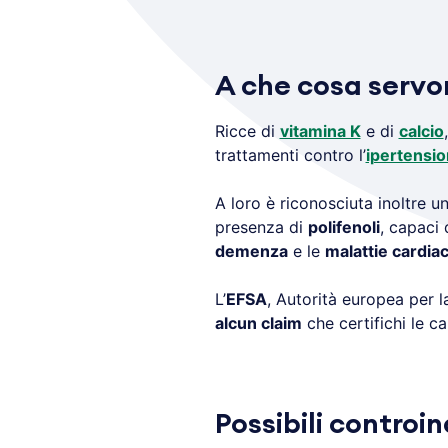
A che cosa servo
Ricce di
vitamina K
e di
calcio
trattamenti contro l’
ipertensi
A loro è riconosciuta inoltre 
presenza di
polifenoli
, capaci 
demenza
e le
malattie cardia
L’
EFSA
, Autorità europea per 
alcun claim
che certifichi le ca
Possibili controi