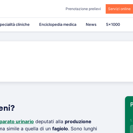
Prenotazione prelievi
Servizi online
pecialità cliniche
Enciclopedia medica
News
5×1000
P
eni?
1
parato urinario
deputati alla
produzione
ma simile a quella di un
fagiolo
. Sono lunghi