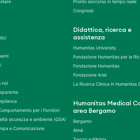
otare
Pronto soccorso in tempo reale
Congressi
Didattica, ricerca e
assistenza
dici
Humanitas University
Esami
Fondazione Humanitas per la Ri
i
Fondazione Humanitas
Fondazione Ariel
 noi
La Ricerca Clinica in Humanitas
asparente
mpliance
Humanitas Medical Ca
Comportamento per i Fornitori
area Bergamo
ualità sicurezza e ambiente (QSA)
Bergamo
ampa e Comunicazione
Almè
Trezzo sull’Adda