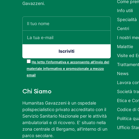
Come pren
Gavazzeni.
Info utili
Specialità
Centri
I nostri me
Malattie
Visite ed 
Ho letto l’informativa e acconsento all’invio del
Trattament
materiale informativo e promozionale a mezzo
News
email
Lavora con
Chi Siamo
Società tr
Etica e Co
Humanitas Gavazzeni è un ospedale
polispecialistico privato accreditato con il
Codice di 
Servizio Sanitario Nazionale per le attività
Politica q
ambulatoriali e di ricovero. E’ situato nella
Ufficio St
zona centrale di Bergamo, all’interno di un
parco secolare.