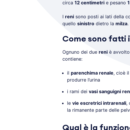
circa
12 centimetri
e pesano
1
I
reni
sono posti ai lati della c
quello
sinistro
dietro la
milza
.
Come sono fatti i
Ognuno dei due
reni
è avvolto
contiene:
il
parenchima renale
, cioè 
produrre l’urina
i rami dei
vasi sanguigni ren
le
vie escretrici intrarenali
,
la rimanente parte delle pelvi 
Qual è la funzion