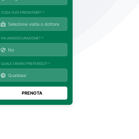
. COSA VUOI PRENOTARE? *
. HA UN'ASSICURAZIONE? *
. QUALE ORARIO PREFERISCI? *