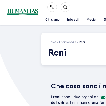
Skip
to
content
Chi siamo
Info utili
Medici
S
Home
»
Enciclopedia
»
Reni
Reni
Che cosa sono i r
I
reni
sono i due organi dell’
ap
dell’urina
. I reni hanno una for