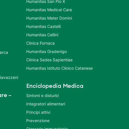
Humanitas San Pio X
Humanitas Medical Care
Humanitas Mater Domini
Humanitas Castelli
Humanitas Cellini
Clinica Fornaca
Humanitas Gradenigo
cerca
Clinica Sedes Sapientiae
Humanitas Istituto Clinico Catanese
 Gavazzeni
Enciclopedia Medica
re –
Sintomi e disturbi
Integratori alimentari
Principi attivi
Prevenzione
Glossario immunologia