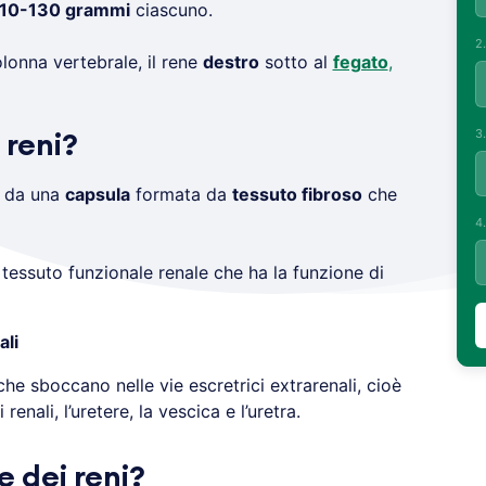
10-130 grammi
ciascuno.
2
olonna vertebrale, il rene
destro
sotto al
fegato
,
3
 reni?
 da una
capsula
formata da
tessuto fibroso
che
4
il tessuto funzionale renale che ha la funzione di
ali
 che sboccano nelle vie escretrici extrarenali, cioè
renali, l’uretere, la vescica e l’uretra.
e dei reni?