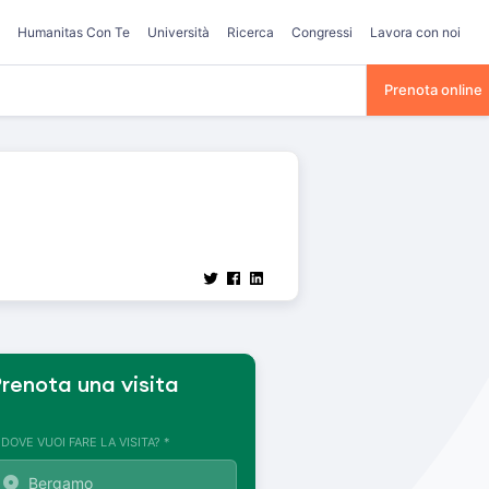
Humanitas Con Te
Università
Ricerca
Congressi
Lavora con noi
Prenota online
renota una visita
. DOVE VUOI FARE LA VISITA? *