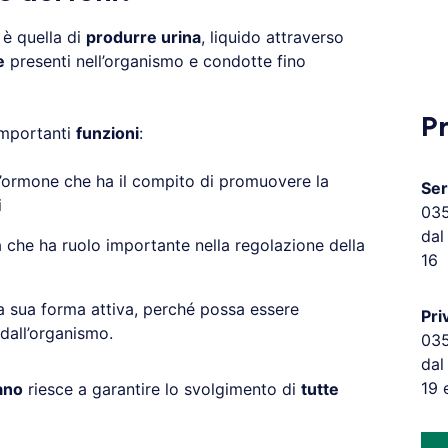
è quella di
produrre urina
, liquido attraverso
e
presenti nell’organismo e condotte fino
P
importanti
funzioni
:
 l’ormone che ha il compito di promuovere la
Ser
i
03
dal
 che ha ruolo importante nella regolazione della
16
a sua forma attiva, perché possa essere
Pri
 dall’organismo.
03
dal
19 
ano
riesce a garantire lo svolgimento di
tutte