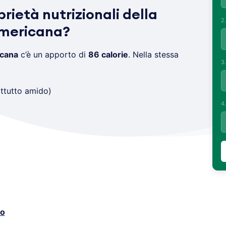
prietà nutrizionali della
2
americana?
icana
c’è un apporto di
86 calorie
. Nella stessa
3
ttutto amido)
4
co