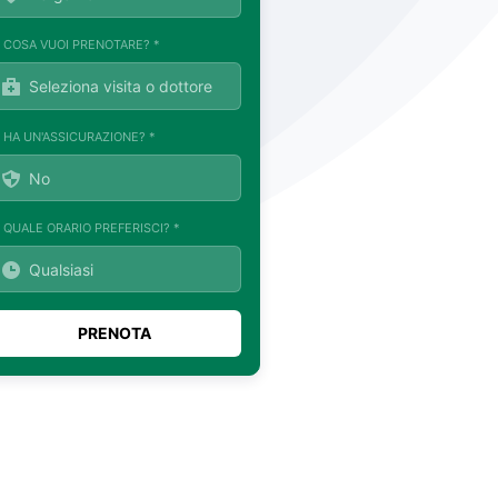
. COSA VUOI PRENOTARE? *
. HA UN'ASSICURAZIONE? *
. QUALE ORARIO PREFERISCI? *