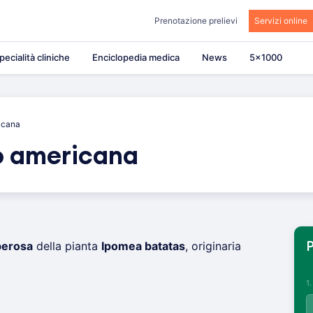
Prenotazione prelievi
Servizi online
pecialità cliniche
Enciclopedia medica
News
5×1000
icana
o americana
berosa
della pianta
Ipomea batatas
, originaria
P
1