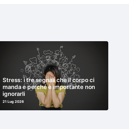
Stress: i tre segnali che il corpo ci
manda e perché è importante non
ignorarli
21 Lug 2026