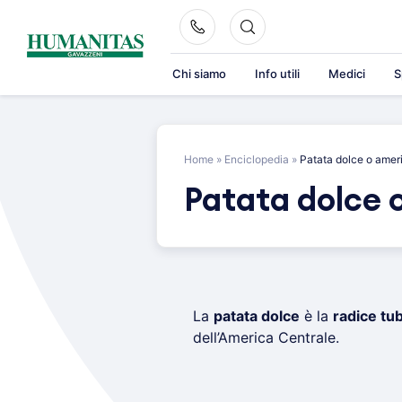
Skip
to
content
Chi siamo
Info utili
Medici
S
Home
»
Enciclopedia
»
Patata dolce o amer
Patata dolce 
La
patata dolce
è la
radice tu
dell’America Centrale.