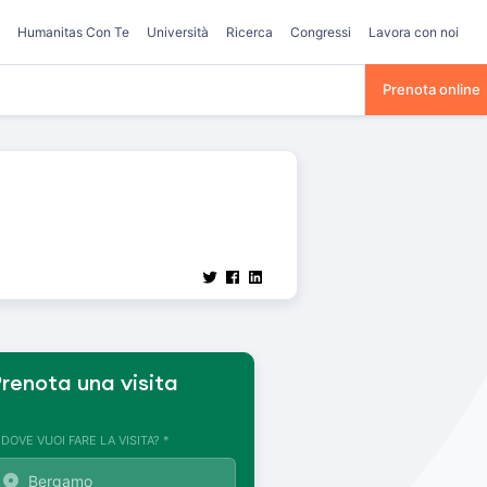
Humanitas Con Te
Università
Ricerca
Congressi
Lavora con noi
Prenota online
renota una visita
. DOVE VUOI FARE LA VISITA? *