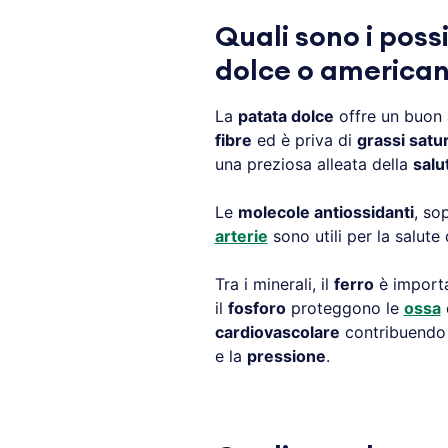
Quali sono i possi
dolce o america
La
patata dolce
offre un buon
fibre
ed è priva di
grassi satur
una preziosa alleata della
salu
Le
molecole antiossidanti
, so
arterie
sono utili per la salute
Tra i minerali, il
ferro
è importa
il
fosforo
proteggono le
ossa
cardiovascolare
contribuendo 
e la
pressione
.