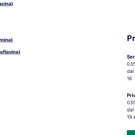
acina)
P
amina)
oflavina)
Ser
03
dal
16
Pri
03
dal
19 