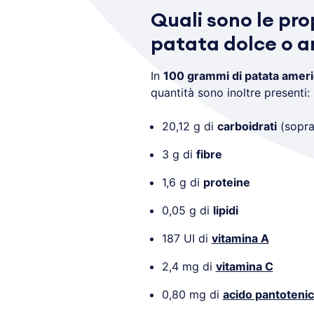
Quali sono le pro
patata dolce o 
In
100 grammi di patata amer
quantità sono inoltre presenti:
20,12 g di
carboidrati
(sopra
3 g di
fibre
1,6 g di
proteine
0,05 g di
lipidi
187 UI di
vitamina A
2,4 mg di
vitamina C
0,80 mg di
acido pantoteni