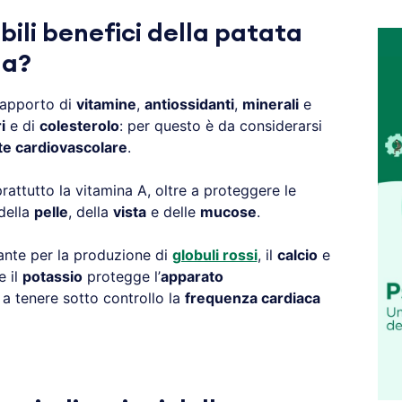
bili benefici della patata
na?
 apporto di
vitamine
,
antiossidanti
,
minerali
e
i
e di
colesterolo
: per questo è da considerarsi
te cardiovascolare
.
prattutto la vitamina A, oltre a proteggere le
 della
pelle
, della
vista
e delle
mucose
.
nte per la produzione di
globuli rossi
, il
calcio
e
e il
potassio
protegge l’
apparato
a tenere sotto controllo la
frequenza cardiaca