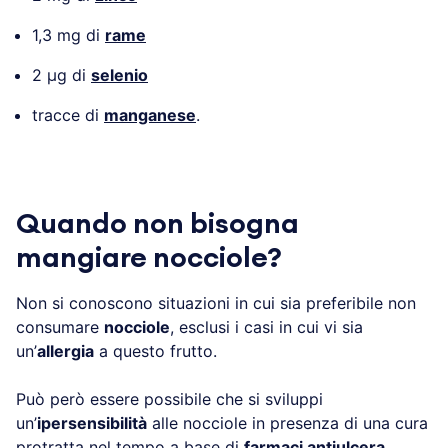
1,3 mg di
rame
2 µg di
selenio
tracce di
manganese
.
Quando non bisogna
mangiare nocciole?
Non si conoscono situazioni in cui sia preferibile non
consumare
nocciole
, esclusi i casi in cui vi sia
un’
allergia
a questo frutto.
Può però essere possibile che si sviluppi
un’
ipersensibilità
alle nocciole in presenza di una cura
protratta nel tempo a base di
farmaci antiulcera
.