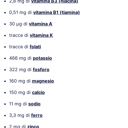
2,8 mg di
vitamina B3 (niacina)
0,51 mg di
vitamina B1 (tiamina)
30 µg di
vitamina A
tracce di
vitamina K
tracce di
folati
466 mg di
potassio
322 mg di
fosforo
160 mg di
magnesio
150 mg di
calcio
11 mg di
sodio
3,3 mg di
ferro
2 mg di
zinco