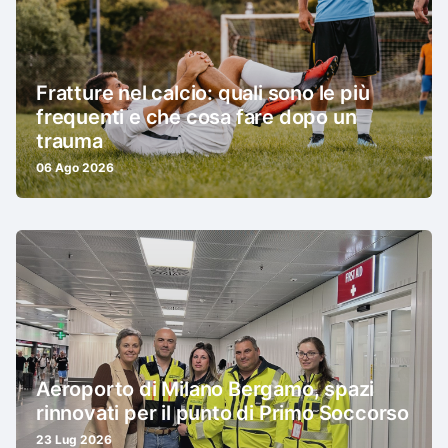
Fratture nel calcio: quali sono le più
frequenti e che cosa fare dopo un
trauma
06 Ago 2026
Aeroporto di Milano Bergamo, spazi
rinnovati per il punto di Primo Soccorso
23 Lug 2026