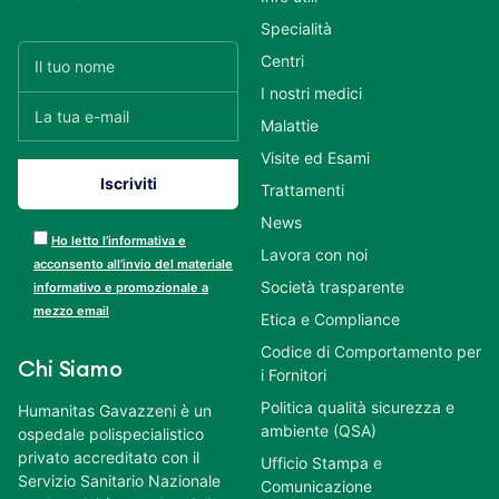
Specialità
Centri
I nostri medici
Malattie
Visite ed Esami
Trattamenti
News
Ho letto l’informativa e
Lavora con noi
acconsento all’invio del materiale
Società trasparente
informativo e promozionale a
mezzo email
Etica e Compliance
Codice di Comportamento per
Chi Siamo
i Fornitori
Politica qualità sicurezza e
Humanitas Gavazzeni è un
ambiente (QSA)
ospedale polispecialistico
privato accreditato con il
Ufficio Stampa e
Servizio Sanitario Nazionale
Comunicazione