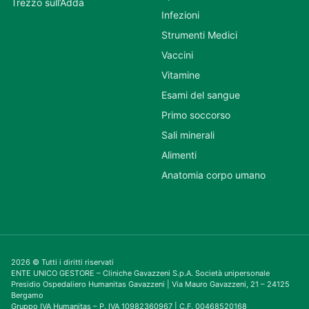
Trezzo sull’Adda
Infezioni
Strumenti Medici
Vaccini
Vitamine
Esami del sangue
Primo soccorso
Sali minerali
Alimenti
Anatomia corpo umano
2026 © Tutti i diritti riservati
ENTE UNICO GESTORE – Cliniche Gavazzeni S.p.A. Società unipersonale
Presidio Ospedaliero Humanitas Gavazzeni | Via Mauro Gavazzeni, 21 – 24125
Bergamo
Gruppo IVA Humanitas – P. IVA 10982360967 | C.F. 00468520168