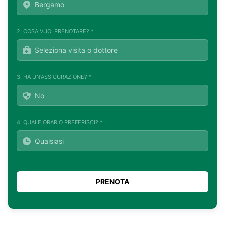
2. COSA VUOI PRENOTARE? *
3. HA UN'ASSICURAZIONE? *
4. QUALE ORARIO PREFERISCI? *