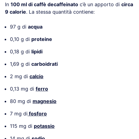
In
100 ml di caffè decaffeinato
c’è un apporto di
circa
9 calorie
. La stessa quantità contiene:
97 g di
acqua
0,10 g di
proteine
0,18 g di
lipidi
1,69 g di
carboidrati
2 mg di
calcio
0,13 mg di
ferro
80 mg di
magnesio
7 mg di
fosforo
115 mg di
potassio
14 mg di
sodio