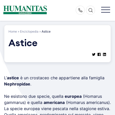
Skip
to
content
Home
»
Enciclopedia
»
Astice
Astice
L’
astice
è un crostaceo che appartiene alla famiglia
Nephropidae
.
Ne esistono due specie, quella
europea
(Homarus
gammarus) e quella
americana
(Homarus americanus).
La specie europea viene pescata nella stagione estiva.
Quella americana, predominante sul mercato, viene