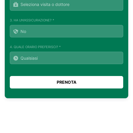
3. HA UN'ASSICURAZIONE? *
4. QUALE ORARIO PREFERISCI? *