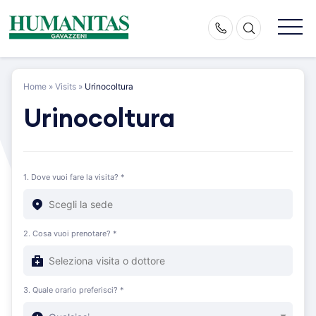
Skip
to
content
Home
»
Visits
»
Urinocoltura
Urinocoltura
1. Dove vuoi fare la visita? *
2. Cosa vuoi prenotare? *
3. Quale orario preferisci? *