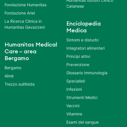
Humanitas Istituto Clinico
Fondazione Humanitas
Catanese
Fondazione Ariel
La Ricerca Clinica in
Enciclopedia
Humanitas Gavazzeni
Medica
Sintomi e disturbi
Humanitas Medical
Integratori alimentari
Care – area
Principi attivi
Bergamo
Prevenzione
Bergamo
Glossario immunologia
Almè
Specialisti
Trezzo sull’Adda
Infezioni
Strumenti Medici
Vaccini
Vitamine
Esami del sangue