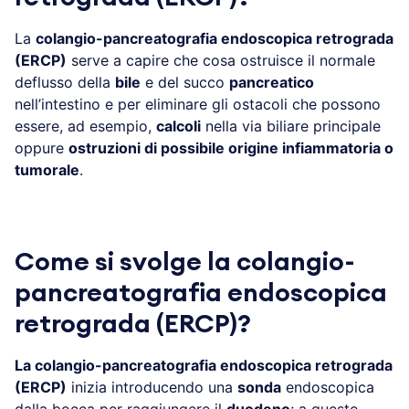
La
colangio-pancreatografia endoscopica retrograda
(ERCP)
serve a capire che cosa ostruisce il normale
deflusso della
bile
e del succo
pancreatico
nell’intestino e per eliminare gli ostacoli che possono
essere, ad esempio,
calcoli
nella via biliare principale
oppure
ostruzioni di possibile origine infiammatoria o
tumorale
.
Come si svolge la colangio-
pancreatografia endoscopica
retrograda (ERCP)?
La colangio-pancreatografia endoscopica retrograda
(ERCP)
inizia introducendo una
sonda
endoscopica
dalla bocca per raggiungere il
duodeno
; a questo