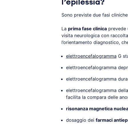
l’epilessia?
Sono previste due fasi clinich
La
prima fase clinica
prevede u
visita neurologica con raccolt
l’orientamento diagnostico, che
elettroencefalogramma
G st
elettroencefalogramma depr
elettroencefalogramma dura
elettroencefalogramma della 
facilita la compara delle anom
risonanza magnetica nuclea
dosaggio dei
farmaci antiepi