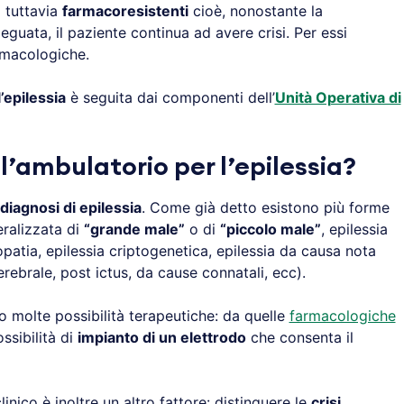
 tuttavia
farmacoresistenti
cioè, nonostante la
guata, il paziente continua ad avere crisi. Per essi
rmacologiche.
’epilessia
è seguita dai componenti dell’
Unità Operativa di
l’ambulatorio per l’epilessia?
diagnosi di epilessia
. Come già detto esistono più forme
eralizzata di
“grande male”
o di
“piccolo male”
, epilessia
opatia, epilessia criptogenetica, epilessia da causa nota
ebrale, post ictus, da cause connatali, ecc).
o molte possibilità terapeutiche: da quelle
farmacologiche
ssibilità di
impianto di un elettrodo
che consenta il
inico è inoltre un altro fattore: distinguere le
crisi