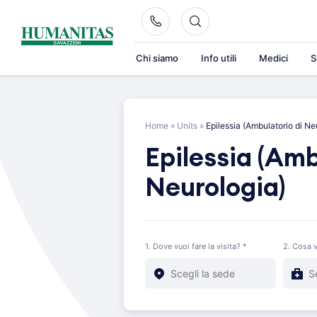
Skip
to
content
Chi siamo
Info utili
Medici
S
Home
»
Units
»
Epilessia (Ambulatorio di Ne
Epilessia (Amb
Neurologia)
1. Dove vuoi fare la visita? *
2. Cosa v