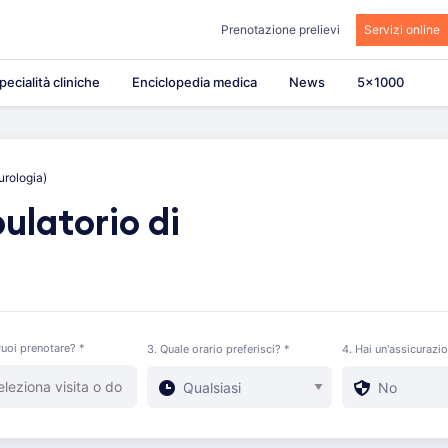
Prenotazione prelievi
Servizi online
pecialità cliniche
Enciclopedia medica
News
5×1000
urologia)
ulatorio di
uoi prenotare? *
3. Quale orario preferisci? *
4. Hai un'assicurazi