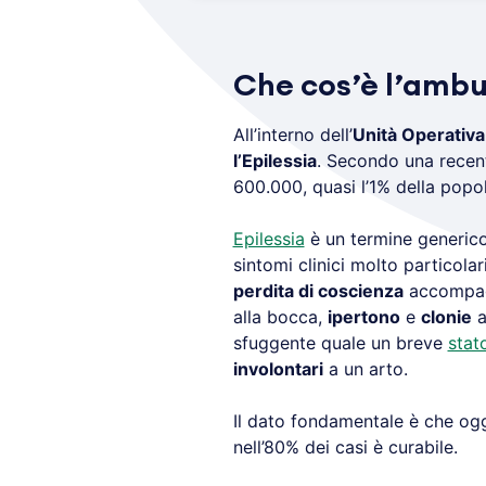
Che cos’è l’ambul
All’interno dell’
Unità Operativa
l’Epilessia
. Secondo una recente 
600.000, quasi l’1% della popo
Epilessia
è un termine generico
sintomi clinici molto particolar
perdita di coscienza
accompagn
alla bocca,
ipertono
e
clonie
a
sfuggente quale un breve
stat
involontari
a un arto.
Il dato fondamentale è che oggi
nell’80% dei casi è curabile.