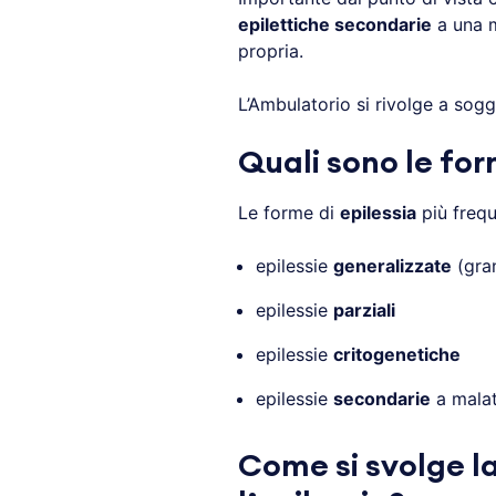
epilettiche secondarie
a una m
propria.
L’Ambulatorio si rivolge a sogge
Quali sono le for
Le forme di
epilessia
più frequ
epilessie
generalizzate
(gran
epilessie
parziali
epilessie
critogenetiche
epilessie
secondarie
a malat
Come si svolge la