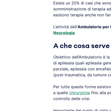
Esiste un 20% di casi che sono
somministrazione di terapia ade
esistono terapie anche non fa
L’attività dell’
Ambulatorio per l
Neurologia
.
A che cosa serve 
Obiettivo dell’Ambulatorio è la
di epilessia quali epilessia gen
parziale, epilessia con encefal
(post-traumatica, da tumore cer
Per tutte queste forme esiston
a quelle
chirurgiche
fino alla po
controllo delle crisi.
Importante dal punto di vista cl