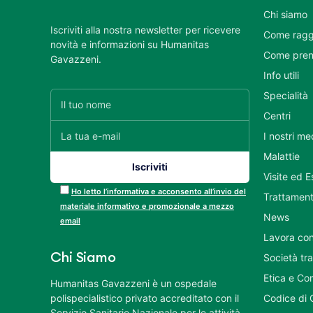
Chi siamo
Iscriviti alla nostra newsletter per ricevere
Come ragg
novità e informazioni su Humanitas
Come pren
Gavazzeni.
Info utili
Specialità
Centri
I nostri me
Malattie
Visite ed 
Ho letto l’informativa e acconsento all’invio del
Trattament
materiale informativo e promozionale a mezzo
News
email
Lavora con
Chi Siamo
Società tr
Etica e Co
Humanitas Gavazzeni è un ospedale
polispecialistico privato accreditato con il
Codice di 
Servizio Sanitario Nazionale per le attività