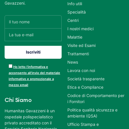
Gavazzeni.
Info utili
Specialità
Centri
I nostri medici
Malattie
Visite ed Esami
Trattamenti
News
Ho letto l’informativa e
Lavora con noi
acconsento all’invio del materiale
Società trasparente
informativo e promozionale a
mezzo email
Etica e Compliance
Codice di Comportamento per
Chi Siamo
i Fornitori
Politica qualità sicurezza e
Humanitas Gavazzeni è un
ambiente (QSA)
ospedale polispecialistico
privato accreditato con il
Ufficio Stampa e
Servizio Sanitario Nazionale