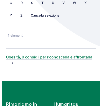
Q
R
S
T
U
V
W
X
Y
Z
Cancella selezione
1 elementi
Obesità, 9 consigli per riconoscerla e affrontarla
Rimaniamo in
Humanitas