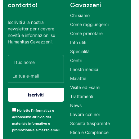
contatto!
Gavazzeni
Chi siamo
Iscriviti alla nostra
Come raggiungerci
newsletter per ricevere
Come prenotare
novità e informazioni su
Humanitas Gavazzeni.
Info utili
Specialità
Centri
I nostri medici
Malattie
Visite ed Esami
Trattamenti
News
Ho letto l’informativa e
Lavora con noi
acconsento all’invio del
Società trasparente
materiale informativo e
promozionale a mezzo email
Etica e Compliance