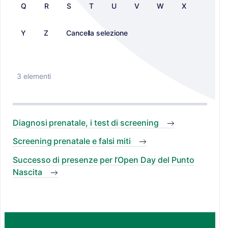
Q
R
S
T
U
V
W
X
Y
Z
Cancella selezione
3 elementi
Diagnosi prenatale, i test di screening
Screening prenatale e falsi miti
Successo di presenze per l’Open Day del Punto
Nascita