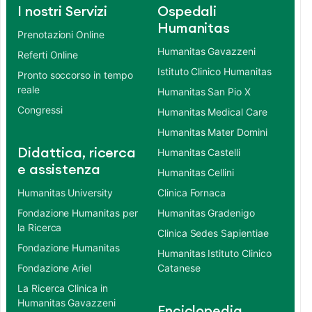
I nostri Servizi
Ospedali
Humanitas
Prenotazioni Online
Humanitas Gavazzeni
Referti Online
Istituto Clinico Humanitas
Pronto soccorso in tempo
reale
Humanitas San Pio X
Congressi
Humanitas Medical Care
Humanitas Mater Domini
Didattica, ricerca
Humanitas Castelli
e assistenza
Humanitas Cellini
Humanitas University
Clinica Fornaca
Fondazione Humanitas per
Humanitas Gradenigo
la Ricerca
Clinica Sedes Sapientiae
Fondazione Humanitas
Humanitas Istituto Clinico
Fondazione Ariel
Catanese
La Ricerca Clinica in
Humanitas Gavazzeni
Enciclopedia