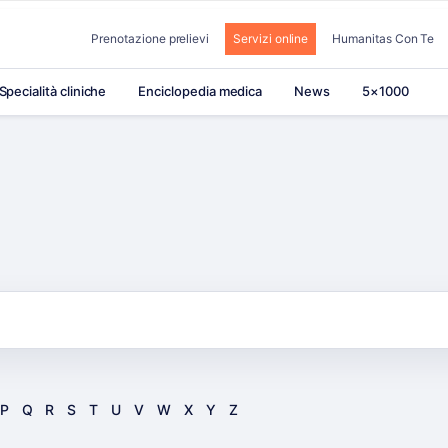
Prenotazione prelievi
Servizi online
Humanitas Con Te
Specialità cliniche
Enciclopedia medica
News
5×1000
P
Q
R
S
T
U
V
W
X
Y
Z