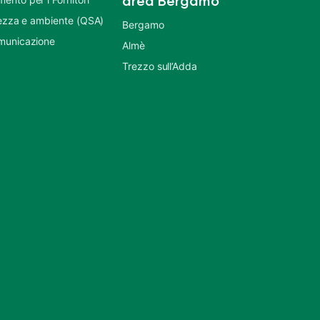
area Bergamo
urezza e ambiente (QSA)
Bergamo
municazione
Almè
Trezzo sull’Adda