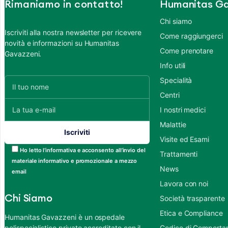
Rimaniamo in contatto!
Humanitas Ga
Chi siamo
Iscriviti alla nostra newsletter per ricevere
Come raggiungerci
novità e informazioni su Humanitas
Come prenotare
Gavazzeni.
Info utili
Specialità
Centri
I nostri medici
Malattie
Visite ed Esami
Ho letto l’informativa e acconsento all’invio del
Trattamenti
materiale informativo e promozionale a mezzo
News
email
Lavora con noi
Chi Siamo
Società trasparente
Etica e Compliance
Humanitas Gavazzeni è un ospedale
polispecialistico privato accreditato con il
Codice di Comportame