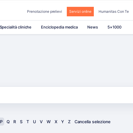
Prenotazione prelievi
Servizi online
Humanitas Con Te
Specialità cliniche
Enciclopedia medica
News
5×1000
P
Q
R
S
T
U
V
W
X
Y
Z
Cancella selezione