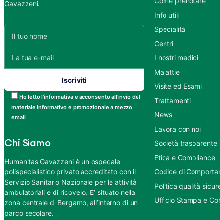
Come prenotare
Gavazzeni.
Info utili
Specialità
Centri
I nostri medici
Malattie
Visite ed Esami
Ho letto l’informativa e acconsento all’invio del
Trattamenti
materiale informativo e promozionale a mezzo
News
email
Lavora con noi
Chi Siamo
Società trasparente
Etica e Compliance
Humanitas Gavazzeni è un ospedale
polispecialistico privato accreditato con il
Codice di Comportame
Servizio Sanitario Nazionale per le attività
Politica qualità sic
ambulatoriali e di ricovero. E’ situato nella
Ufficio Stampa e Co
zona centrale di Bergamo, all’interno di un
parco secolare.