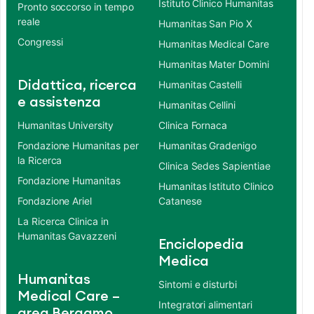
Istituto Clinico Humanitas
Pronto soccorso in tempo
reale
Humanitas San Pio X
Congressi
Humanitas Medical Care
Humanitas Mater Domini
Didattica, ricerca
Humanitas Castelli
e assistenza
Humanitas Cellini
Humanitas University
Clinica Fornaca
Fondazione Humanitas per
Humanitas Gradenigo
la Ricerca
Clinica Sedes Sapientiae
Fondazione Humanitas
Humanitas Istituto Clinico
Fondazione Ariel
Catanese
La Ricerca Clinica in
Humanitas Gavazzeni
Enciclopedia
Medica
Humanitas
Sintomi e disturbi
Medical Care –
Integratori alimentari
area Bergamo