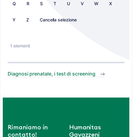
Q
R
S
T
U
V
W
X
Y
Z
Cancella selezione
1 elementi
Diagnosi prenatale, i test di screening
Rimaniamo in
Humanitas
contatto!
Gavazzeni