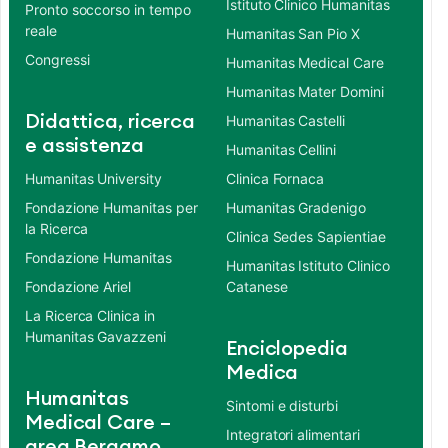
Istituto Clinico Humanitas
Pronto soccorso in tempo
reale
Humanitas San Pio X
Congressi
Humanitas Medical Care
Humanitas Mater Domini
Didattica, ricerca
Humanitas Castelli
e assistenza
Humanitas Cellini
Humanitas University
Clinica Fornaca
Fondazione Humanitas per
Humanitas Gradenigo
la Ricerca
Clinica Sedes Sapientiae
Fondazione Humanitas
Humanitas Istituto Clinico
Fondazione Ariel
Catanese
La Ricerca Clinica in
Humanitas Gavazzeni
Enciclopedia
Medica
Humanitas
Sintomi e disturbi
Medical Care –
Integratori alimentari
area Bergamo