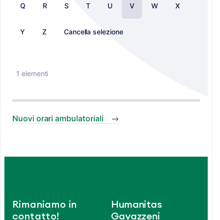
Q
R
S
T
U
V
W
X
Y
Z
Cancella selezione
1 elementi
Nuovi orari ambulatoriali
Rimaniamo in
Humanitas
contatto!
Gavazzeni