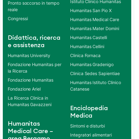
Istituto Clinico Humanitas
Pronto soccorso in tempo
reale
Humanitas San Pio X
Congressi
Humanitas Medical Care
Humanitas Mater Domini
Didattica, ricerca
Humanitas Castelli
e assistenza
Humanitas Cellini
Humanitas University
Clinica Fornaca
Fondazione Humanitas per
Humanitas Gradenigo
la Ricerca
Clinica Sedes Sapientiae
Fondazione Humanitas
Humanitas Istituto Clinico
Fondazione Ariel
Catanese
La Ricerca Clinica in
Humanitas Gavazzeni
Enciclopedia
Medica
Humanitas
Sintomi e disturbi
Medical Care –
Integratori alimentari
area Bergamo