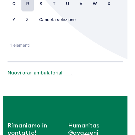
Q
R
S
T
U
V
W
X
Y
Z
Cancella selezione
1 elementi
Nuovi orari ambulatoriali
Rimaniamo in
Humanitas
contatto!
Gavazzeni