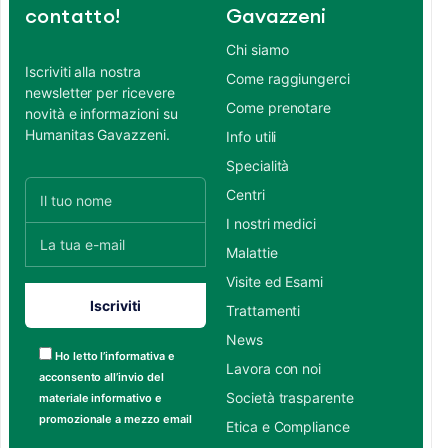
contatto!
Gavazzeni
Chi siamo
Iscriviti alla nostra
Come raggiungerci
newsletter per ricevere
Come prenotare
novità e informazioni su
Humanitas Gavazzeni.
Info utili
Specialità
Centri
I nostri medici
Malattie
Visite ed Esami
Trattamenti
News
Ho letto l’informativa e
Lavora con noi
acconsento all’invio del
Società trasparente
materiale informativo e
promozionale a mezzo email
Etica e Compliance