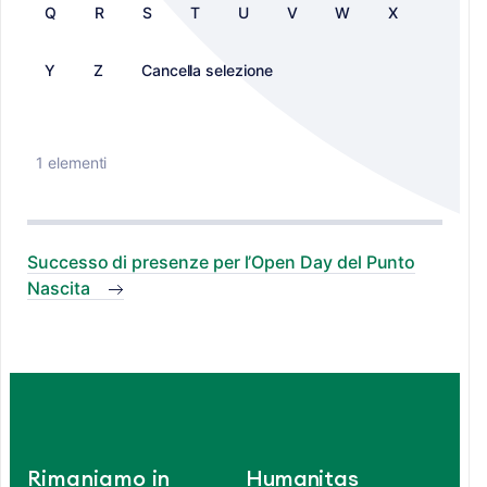
Q
R
S
T
U
V
W
X
Y
Z
Cancella selezione
1 elementi
Successo di presenze per l’Open Day del Punto
Nascita
Rimaniamo in
Humanitas