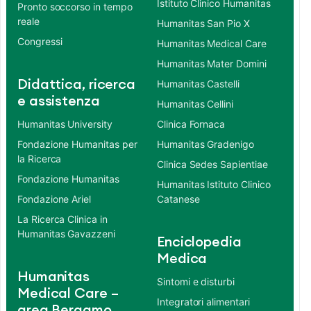
Istituto Clinico Humanitas
Pronto soccorso in tempo
reale
Humanitas San Pio X
Congressi
Humanitas Medical Care
Humanitas Mater Domini
Didattica, ricerca
Humanitas Castelli
e assistenza
Humanitas Cellini
Humanitas University
Clinica Fornaca
Fondazione Humanitas per
Humanitas Gradenigo
la Ricerca
Clinica Sedes Sapientiae
Fondazione Humanitas
Humanitas Istituto Clinico
Fondazione Ariel
Catanese
La Ricerca Clinica in
Humanitas Gavazzeni
Enciclopedia
Medica
Humanitas
Sintomi e disturbi
Medical Care –
Integratori alimentari
area Bergamo