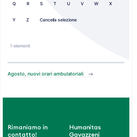
Q
R
S
T
U
V
W
X
Y
Z
Cancella selezione
1 elementi
Agosto, nuovi orari ambulatoriali
Rimaniamo in
Humanitas
contatto!
Gavazzeni