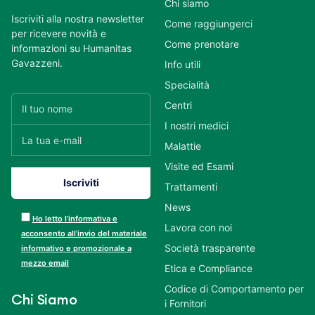
Chi siamo
Iscriviti alla nostra newsletter
Come raggiungerci
per ricevere novità e
Come prenotare
informazioni su Humanitas
Gavazzeni.
Info utili
Specialità
Centri
I nostri medici
Malattie
Visite ed Esami
Trattamenti
News
Ho letto l’informativa e
Lavora con noi
acconsento all’invio del materiale
Società trasparente
informativo e promozionale a
mezzo email
Etica e Compliance
Codice di Comportamento per
Chi Siamo
i Fornitori