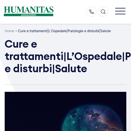
Skip
to
content
Home
»
Cure e trattamenti|L’Ospedale|Patologie e disturbi|Salute
Cure e
trattamenti|L’Ospedale|P
e disturbi|Salute