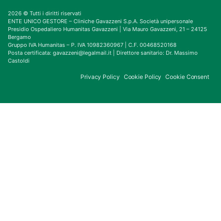
2026 © Tutti i diritti riservati
ENTE UNICO GESTORE – Cliniche Gavazzeni S.p.A. Società unipersonale
Presidio Ospedaliero Humanitas Gavazzeni | Via Mauro Gavazzeni, 21 – 24125
Bergamo
Gruppo IVA Humanitas – P. IVA 10982360967 | C.F. 00468520168
Posta certificata: gavazzeni@legalmail.it | Direttore sanitario: Dr. Massimo
Castoldi
Privacy Policy
Cookie Policy
Cookie Consent