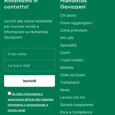
Rimaniamo in
Humanitas
contatto!
Gavazzeni
Chi siamo
Iscriviti alla nostra newsletter
Come raggiungerci
per ricevere novità e
Come prenotare
informazioni su Humanitas
Gavazzeni.
Info utili
Specialità
Centri
I nostri medici
Malattie
Visite ed Esami
Trattamenti
News
Ho letto l’informativa e
Lavora con noi
acconsento all’invio del materiale
Società trasparente
informativo e promozionale a
mezzo email
Etica e Compliance