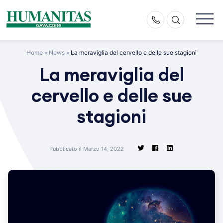
Skip
to
content
Home
»
News
»
La meraviglia del cervello e delle sue stagioni
La meraviglia del
cervello e delle sue
stagioni
Pubblicato il Marzo 14, 2022