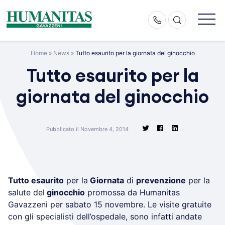
Skip
to
content
Home
»
News
»
Tutto esaurito per la giornata del ginocchio
Tutto esaurito per la
giornata del ginocchio
Pubblicato il Novembre 4, 2014
Tutto esaurito
per la
Giornata
di
prevenzione
per la
salute del
ginocchio
promossa da Humanitas
Gavazzeni per sabato 15 novembre. Le visite gratuite
con gli specialisti dell’ospedale, sono infatti andate