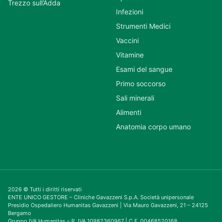
Trezzo sull’Adda
Infezioni
Strumenti Medici
Vaccini
Vitamine
Esami del sangue
Primo soccorso
Sali minerali
Alimenti
Anatomia corpo umano
2026 © Tutti i diritti riservati
ENTE UNICO GESTORE – Cliniche Gavazzeni S.p.A. Società unipersonale
Presidio Ospedaliero Humanitas Gavazzeni | Via Mauro Gavazzeni, 21 – 24125
Bergamo
Gruppo IVA Humanitas – P. IVA 10982360967 | C.F. 00468520168