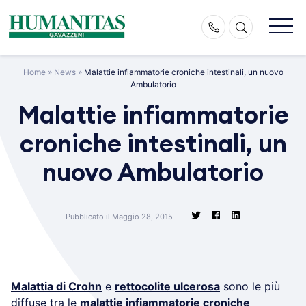
Skip
to
content
Home
»
News
»
Malattie infiammatorie croniche intestinali, un nuovo
Ambulatorio
Malattie infiammatorie
croniche intestinali, un
nuovo Ambulatorio
Pubblicato il Maggio 28, 2015
Malattia di Crohn
e
rettocolite ulcerosa
sono le più
diffuse tra le
malattie infiammatorie croniche