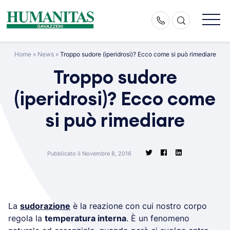
Skip
to
content
Home
»
News
»
Troppo sudore (iperidrosi)? Ecco come si può rimediare
Troppo sudore
(iperidrosi)? Ecco come
si può rimediare
Pubblicato il Novembre 8, 2016
La
sudorazione
è la reazione con cui nostro corpo
regola la
temperatura interna
. È un fenomeno