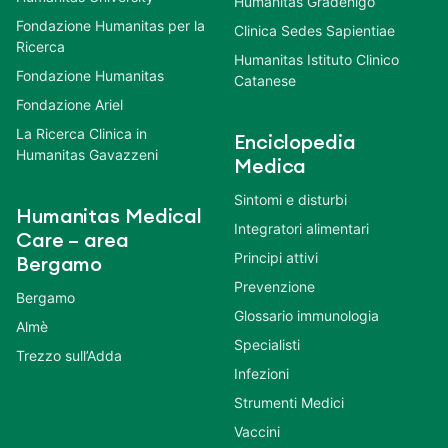
Humanitas Gradenigo
Fondazione Humanitas per la
Clinica Sedes Sapientiae
Ricerca
Humanitas Istituto Clinico
Fondazione Humanitas
Catanese
Fondazione Ariel
La Ricerca Clinica in
Enciclopedia
Humanitas Gavazzeni
Medica
Sintomi e disturbi
Humanitas Medical
Integratori alimentari
Care – area
Principi attivi
Bergamo
Prevenzione
Bergamo
Glossario immunologia
Almè
Specialisti
Trezzo sull’Adda
Infezioni
Strumenti Medici
Vaccini