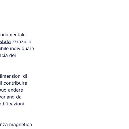
ondamentale
stata
. Grazie a
bile individuare
acia dei
dimensioni di
i contribuire
 può andare
ariano da
odificazioni
nanza magnetica