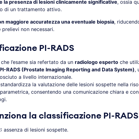
re la presenza di lesioni clinicamente significative
, ossia q
o di un trattamento attivo.
on maggiore accuratezza una eventuale biopsia
, riducendo
 prelievi non necessari.
ificazione PI-RADS
che l’esame sia refertato da un
radiologo esperto
che utili
e PI-RADS (Prostate Imaging Reporting and Data System)
,
sciuto a livello internazionale.
standardizza la valutazione delle lesioni sospette nella ris
parametrica, consentendo una comunicazione chiara e cond
ogi.
ziona la classificazione PI-RADS
:
assenza di lesioni sospette.