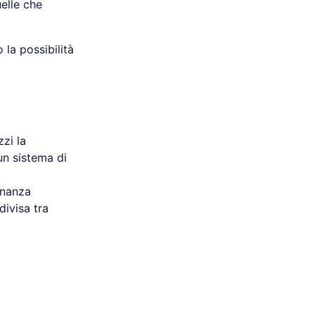
uelle che
 la possibilità
zzi la
 un sistema di
onanza
ivisa tra