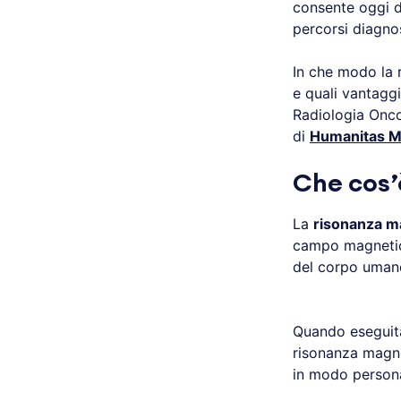
consente oggi d
percorsi diagnos
In che modo la r
e quali vantagg
Radiologia Onc
di
Humanitas Me
Che cos’
La
risonanza m
campo magnetico
del corpo uman
Quando eseguita 
risonanza magnet
in modo persona