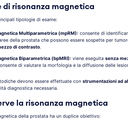
e di risonanza magnetica
ncipali tipologie di esame:
gnetica Multiparametrica (mpRM):
consente di identifica
 aree della prostata che possono essere sospette per tumo
ezzo di contrasto
.
gnetica Biparametrica (bpMRI):
viene eseguita
senza mez
onsente di valutare la morfologia e la diffusione delle lesion
todiche devono essere effettuate con
strumentazioni ad a
lità diagnostica necessaria.
erve la risonanza magnetica
gnetica della prostata ha un duplice obiettivo: