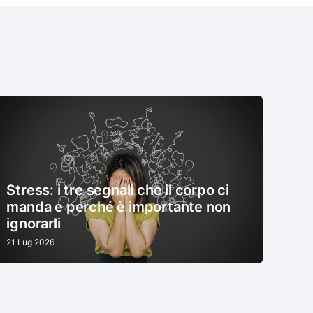
Stress: i tre segnali che il corpo ci
manda e perché è importante non
ignorarli
21 Lug 2026