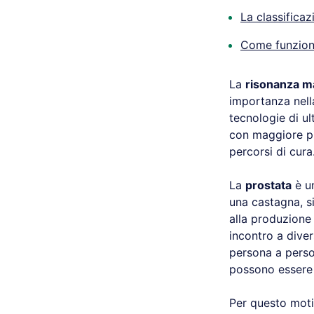
La classifica
Come funziona
La
risonanza m
importanza nell
tecnologie di ul
con maggiore pre
percorsi di cura
La
prostata
è un
una castagna, si
alla produzione 
incontro a dive
persona a person
possono essere 
Per questo moti