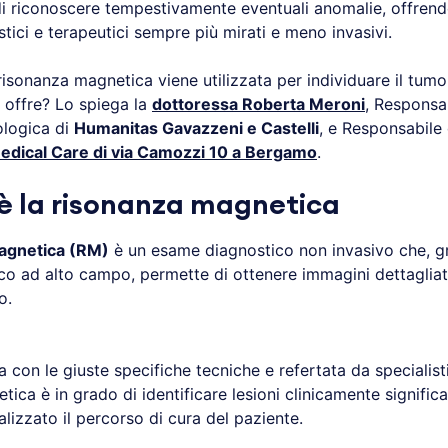
i riconoscere tempestivamente eventuali anomalie, offrend
tici e terapeutici sempre più mirati e meno invasivi.
isonanza magnetica viene utilizzata per individuare il tumo
i offre? Lo spiega la
dottoressa Roberta Meroni
, Responsab
ologica di
Humanitas Gavazzeni e Castelli
, e Responsabile 
dical Care di via Camozzi 10 a Bergamo
.
è la risonanza magnetica
agnetica (RM)
è un esame diagnostico non invasivo che, g
 ad alto campo, permette di ottenere immagini dettagliate
o.
con le giuste specifiche tecniche e refertata da specialisti
ica è in grado di identificare lesioni clinicamente signific
lizzato il percorso di cura del paziente.