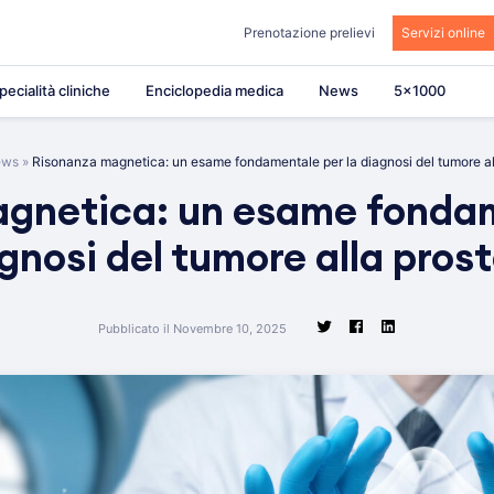
Prenotazione prelievi
Servizi online
pecialità cliniche
Enciclopedia medica
News
5×1000
ews
»
Risonanza magnetica: un esame fondamentale per la diagnosi del tumore al
gnetica: un esame fondam
gnosi del tumore alla pros
Pubblicato il Novembre 10, 2025