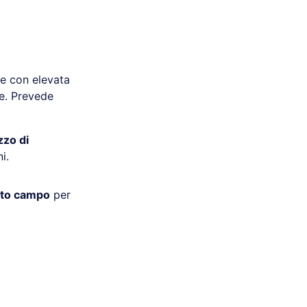
re con elevata
re. Prevede
zo di
i.
lto campo
per