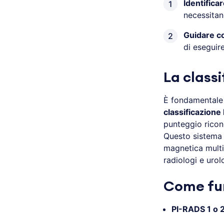
Identifica
necessitan
Guidare c
di eseguire
La class
È fondamentale 
classificazion
punteggio ricono
Questo sistema 
magnetica multi
radiologi e urol
Come fun
PI-RADS 1 o 2