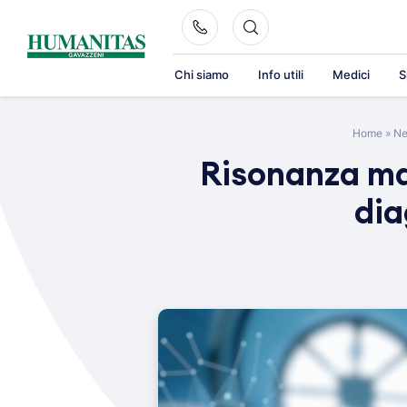
Skip
to
content
Chi siamo
Info utili
Medici
S
Home
»
N
Risonanza ma
dia