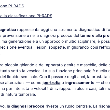
zione PI-RADS
 la classificazione PI-RADS
agnetica
rappresenta oggi uno strumento diagnostico di f
a prevenzione e nella diagnosi precoce del
tumore alla pro
tima generazione e a un approccio multidisciplinare, è possi
cisione eventuali lesioni sospette, migliorando così l’effic
.
a piccola ghiandola dell’apparato genitale maschile, delle 
tuata sotto la vescica. La sua funzione principale è quella d
del liquido seminale. Con il passare degli anni, la prostata
rse alterazioni — come
ipertrofia
o
ingrossamento
— che v
a per intensità e velocità di sviluppo. In alcuni casi, tali m
di natura tumorale.
vo, la
diagnosi precoce
riveste un ruolo centrale. La riso