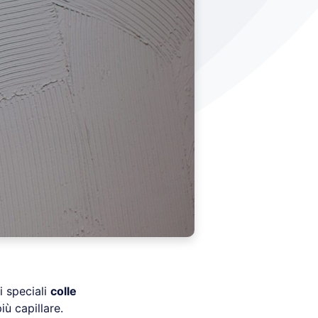
i speciali
colle
iù capillare.