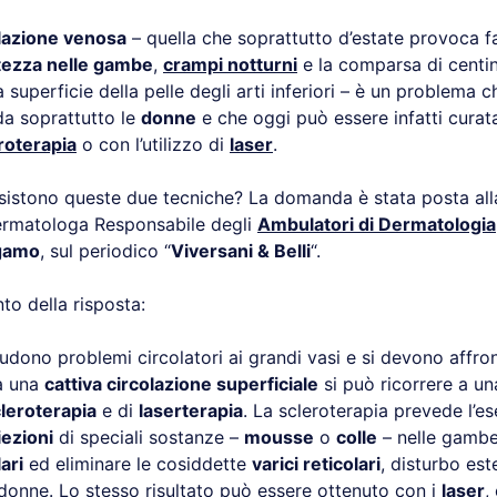
olazione venosa
– quella che soprattutto d’estate provoca f
ezza nelle gambe
,
crampi notturni
e la comparsa di centi
a superficie della pelle degli arti inferiori – è un problema 
da soprattutto le
donne
e che oggi può essere infatti curat
roterapia
o con l’utilizzo di
laser
.
sistono queste due tecniche? La domanda è stata posta all
ermatologa Responsabile degli
Ambulatori di Dermatologia
gamo
, sul periodico “
Viversani & Belli
“.
nto della risposta:
dono problemi circolatori ai grandi vasi e si devono affront
 a una
cattiva circolazione superficiale
si può ricorrere a un
leroterapia
e di
laserterapia
. La scleroterapia prevede l’e
iezioni
di speciali sostanze –
mousse
o
colle
– nelle gambe 
ari
ed eliminare le cosiddette
varici reticolari
, disturbo est
 donne. Lo stesso risultato può essere ottenuto con i
laser
,