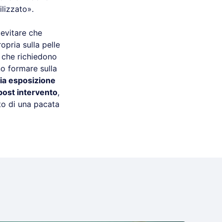
lizzato».
 evitare che
opria sulla pelle
i che richiedono
o formare sulla
sia esposizione
post intervento
,
to di una pacata