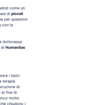
astidi come un
naia di
piccoli
che per questioni
a con la
a dottoressa
di
Humanitas
are i tipici
a terapia
secuzione di
al fine di
etico molto
 che chiudono i