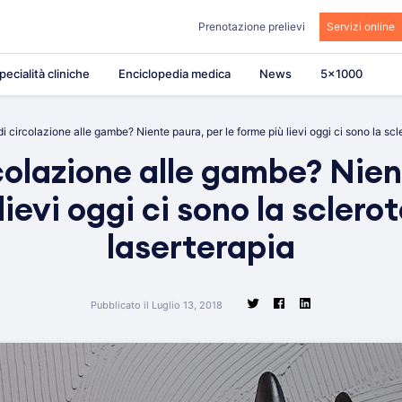
Prenotazione prelievi
Servizi online
pecialità cliniche
Enciclopedia medica
News
5×1000
i circolazione alle gambe? Niente paura, per le forme più lievi oggi ci sono la scle
colazione alle gambe? Nien
lievi oggi ci sono la sclerot
laserterapia
Pubblicato il Luglio 13, 2018