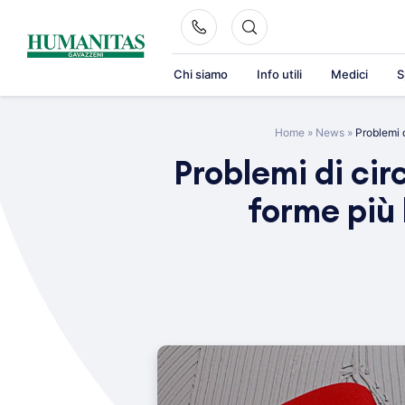
Skip
to
content
Chi siamo
Info utili
Medici
S
Home
»
News
»
Problemi d
Problemi di cir
forme più 