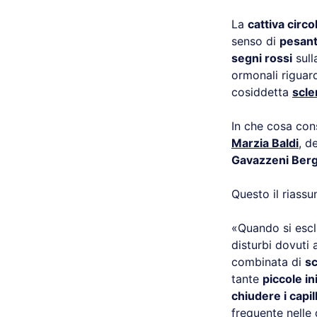
La
cattiva circ
senso di
pesant
segni rossi
sull
ormonali riguar
cosiddetta
scle
In che cosa con
Marzia Baldi
, d
Gavazzeni Ber
Questo il riassu
«Quando si esclu
disturbi dovuti
combinata di
sc
tante
piccole in
chiudere i capill
frequente nelle