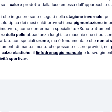
rso il
calore
prodotto dalla luce emessa dall’apparecchio uti
i che in genere sono eseguiti nella
stagione invernale
, per
 sole tipica dei mesi caldi provochi una
pigmentazione
impr
a rimuovere, come conferma la specialista: «Sono trattament
ro della pelle
abbastanza lunghi. Le macchie che si posson
attate con speciali
creme
, ma è fondamentale che
non ci 
rattamenti di mantenimento che possono essere previsti, nel
i
calze elastiche
, il
linfodrenaggio manuale
e lo svolgimen
ività sportiva
».