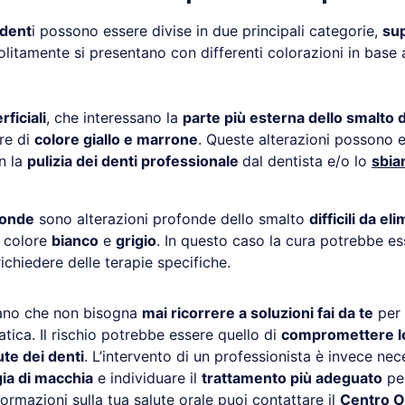
 dent
i possono essere divise in due principali categorie,
sup
litamente si presentano con differenti colorazioni in base 
ficiali
, che interessano la
parte più esterna dello smalto 
re di
colore giallo e marrone
. Queste alterazioni possono 
n la
pulizia dei denti professionale
dal dentista e/o lo
sbia
fonde
sono alterazioni profonde dello smalto
difficili da el
i colore
bianco
e
grigio
. In questo caso la cura potrebbe es
chiedere delle terapie specifiche.
rdano che non bisogna
mai ricorrere a soluzioni fai da te
per 
tica. Il rischio potrebbe essere quello di
compromettere l
ute dei denti
. L’intervento di un professionista è invece nec
gia di macchia
e individuare il
trattamento più adeguato
per
ormazioni sulla tua salute orale puoi contattare il
Centro O