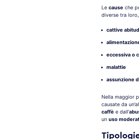
Le
cause
che po
diverse tra loro
cattive abitud
alimentazion
eccessiva o 
malattie
assunzione d
Nella maggior p
causate da un’a
caffè
e dall’
abu
un
uso moderat
Tipologie