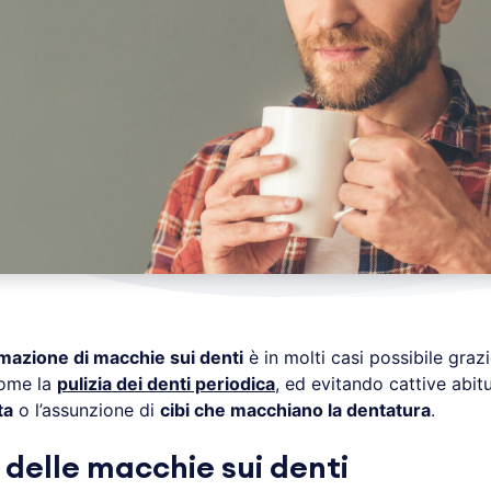
mazione di macchie sui denti
è in molti casi possibile graz
come la
pulizia dei denti periodica
, ed evitando cattive abit
ta
o l’assunzione di
cibi che macchiano la dentatura
.
 delle macchie sui denti