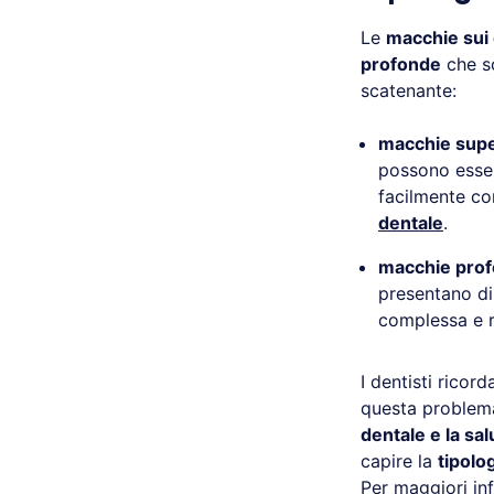
Le
macchie sui
profonde
che so
scatenante:
macchie super
possono esse
facilmente co
dentale
.
macchie pro
presentano d
complessa e ri
I dentisti rico
questa problema
dentale e la sal
capire la
tipolo
Per maggiori inf