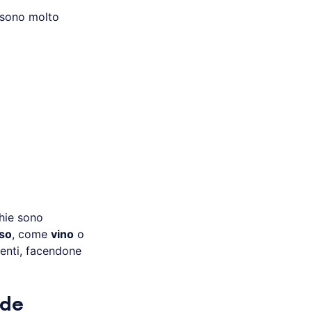
sono molto
chie sono
iso
, come
vino
o
imenti, facendone
nde