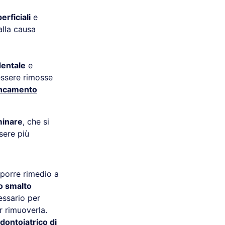
erficiali
e
alla causa
dentale
e
essere rimosse
ncamento
iminare
, che si
sere più
porre rimedio a
o smalto
essario per
 rimuoverla.
dontoiatrico di