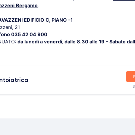
azzeni
Bergamo
.
AZZENI EDIFICIO C, PIANO -1
zzeni, 21
efono 035 42 04 900
NUATO:
da lunedì a venerdì, dalle 8.30 alle 19 – Sabato dall
i
ntoiatrica
S