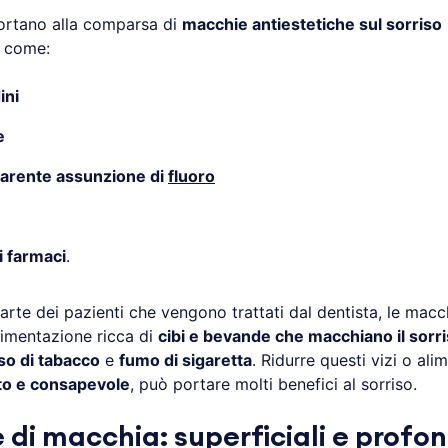
rtano alla comparsa di
macchie antiestetiche sul sorriso
, come:
ini
e
carente assunzione di
fluoro
i farmaci
.
arte dei pazienti che vengono trattati dal dentista, le mac
limentazione ricca di
cibi e bevande che macchiano il sorr
so di tabacco
e
fumo di sigaretta
. Ridurre questi vizi o al
o e consapevole
, può portare molti benefici al sorriso.
 di macchia: superficiali e profo