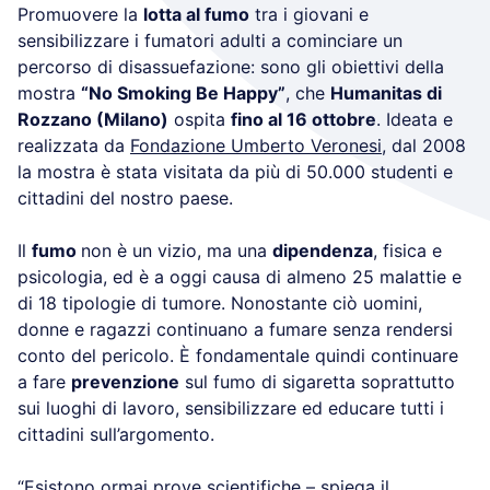
Promuovere la
lotta al fumo
tra i giovani e
sensibilizzare i fumatori adulti a cominciare un
percorso di disassuefazione: sono gli obiettivi della
mostra
“No Smoking Be Happy”
, che
Humanitas di
Rozzano (Milano)
ospita
fino al 16 ottobre
. Ideata e
realizzata da
Fondazione Umberto Veronesi
, dal 2008
la mostra è stata visitata da più di 50.000 studenti e
cittadini del nostro paese.
Il
fumo
non è un vizio, ma una
dipendenza
, fisica e
psicologia, ed è a oggi causa di almeno 25 malattie e
di 18 tipologie di tumore. Nonostante ciò uomini,
donne e ragazzi continuano a fumare senza rendersi
conto del pericolo. È fondamentale quindi continuare
a fare
prevenzione
sul fumo di sigaretta soprattutto
sui luoghi di lavoro, sensibilizzare ed educare tutti i
cittadini sull’argomento.
“Esistono ormai prove scientifiche – spiega il