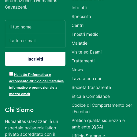
informazioni su Humanitas
Gavazzeni.
Info utili
Specialità
Centri
I nostri medici
Malattie
Visite ed Esami
Trattamenti
News
Ho letto l’informativa e
Lavora con noi
acconsento all’invio del materiale
Società trasparente
informativo e promozionale a
mezzo email
Etica e Compliance
Codice di Comportamento per
Chi Siamo
i Fornitori
Politica qualità sicurezza e
Humanitas Gavazzeni è un
ambiente (QSA)
ospedale polispecialistico
privato accreditato con il
Ufficio Stampa e