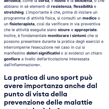
aerobica
, come la
corsa
, il
nuoto
e la
bicicletta
, o che
abbiano in sé elementi di
resistenza
,
flessibilità
e
stretching
. L’importante è che, prima di iniziare un
programma di attività fisica, si consulti un
medico
o
un
fisioterapista
, così da verificare in via preventiva
che le attività eseguite siano
sicure
e
appropriate
.
Inoltre, è fondamentale
monitorare i sintomi
che si
possono presentare durante la pratica degli esercizi e
interromperne l’esecuzione nel caso in cui si
manifestino
dolori significativi
o si evidenzi un chiaro
gonfiore
a livello dell’articolazione interessata
dall’infiammazione».
La pratica di uno sport può
avere importanza anche dal
punto di vista della
prevenzione delle malattie