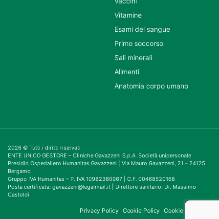
Vaccini
Vitamine
Esami del sangue
Primo soccorso
Sali minerali
Alimenti
Anatomia corpo umano
2026 © Tutti i diritti riservati
ENTE UNICO GESTORE – Cliniche Gavazzeni S.p.A. Società unipersonale
Presidio Ospedaliero Humanitas Gavazzeni | Via Mauro Gavazzeni, 21 – 24125
Bergamo
Gruppo IVA Humanitas – P. IVA 10982360967 | C.F. 00468520168
Posta certificata: gavazzeni@legalmail.it | Direttore sanitario: Dr. Massimo
Castoldi
Privacy Policy
Cookie Policy
Cookie Consent