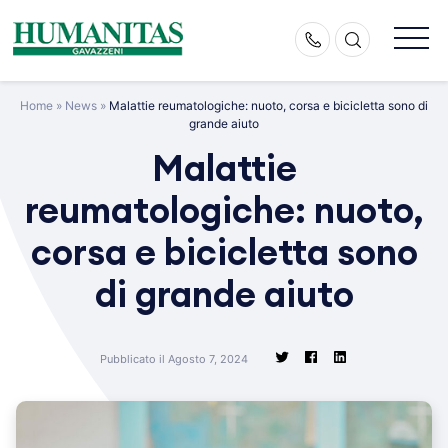
Skip
to
content
Home
»
News
»
Malattie reumatologiche: nuoto, corsa e bicicletta sono di
grande aiuto
Malattie
reumatologiche: nuoto,
corsa e bicicletta sono
di grande aiuto
Pubblicato il Agosto 7, 2024