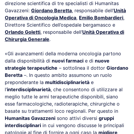
direzione scientifica di tre specialisti di Humanitas
Gavazzeni:
Giordano Beretta
, responsabile dell’
Unità
Operativa di Oncologia Medica
,
Emilio Bombardieri
,
Direttore Scientifico dell’ospedale bergamasco e
Orlando Goletti
, responsabile dell’
Unità Operativa di
Chirurgia Generale
.
«Gli avanzamenti della moderna oncologia partono
dalla disponibilità di
nuovi farmaci
e di
nuove
strategie terapeutiche
– sottolinea il dottor
Giordano
Beretta
–. In questo ambito assumono un ruolo
preponderante la
multidisciplinarietà
e
l’
interdisciplinarietà
, che consentono di utilizzare al
meglio tutte le armi terapeutiche disponibili, siano
esse farmacologiche, radioterapiche, chirurgiche o
basate su trattamenti loco regionali. Per questo in
Humanitas Gavazzeni
sono attivi diversi
gruppi
interdisciplinari
in cui vengono discusse le principali
patologie al fine di fornire a ogni caso la
migliore