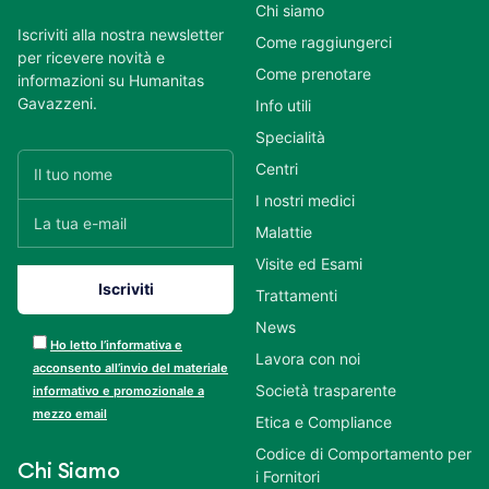
Chi siamo
Iscriviti alla nostra newsletter
Come raggiungerci
per ricevere novità e
Come prenotare
informazioni su Humanitas
Gavazzeni.
Info utili
Specialità
Centri
I nostri medici
Malattie
Visite ed Esami
Trattamenti
News
Ho letto l’informativa e
Lavora con noi
acconsento all’invio del materiale
Società trasparente
informativo e promozionale a
mezzo email
Etica e Compliance
Codice di Comportamento per
Chi Siamo
i Fornitori