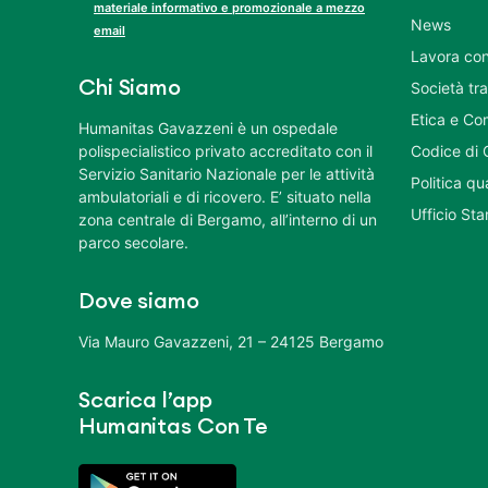
materiale informativo e promozionale a mezzo
News
email
Lavora con
Chi Siamo
Società tr
Etica e Co
Humanitas Gavazzeni è un ospedale
polispecialistico privato accreditato con il
Codice di 
Servizio Sanitario Nazionale per le attività
Politica q
ambulatoriali e di ricovero. E’ situato nella
Ufficio St
zona centrale di Bergamo, all’interno di un
parco secolare.
Dove siamo
Via Mauro Gavazzeni, 21 – 24125 Bergamo
Scarica l’app
Humanitas Con Te