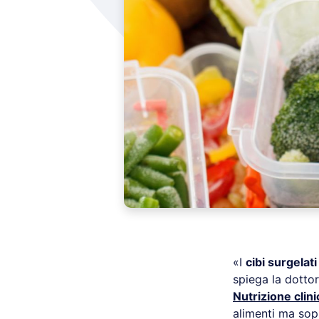
«I
cibi surgelati
spiega la dotto
Nutrizione clini
alimenti ma sop