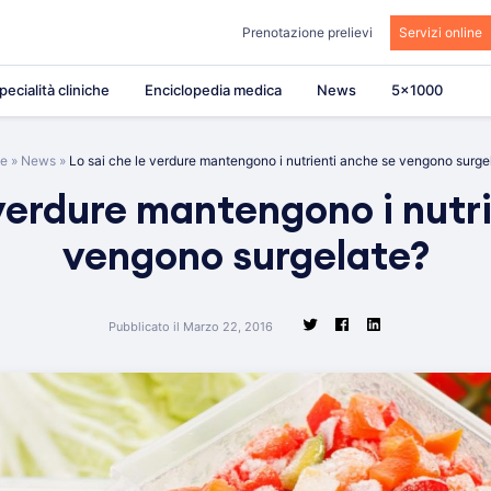
Prenotazione prelievi
Servizi online
pecialità cliniche
Enciclopedia medica
News
5×1000
e
»
News
»
Lo sai che le verdure mantengono i nutrienti anche se vengono surge
 verdure mantengono i nutr
vengono surgelate?
Pubblicato il Marzo 22, 2016