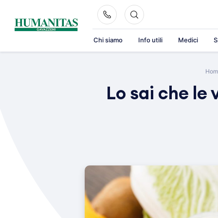
Skip
to
content
Chi siamo
Info utili
Medici
S
Hom
Lo sai che le