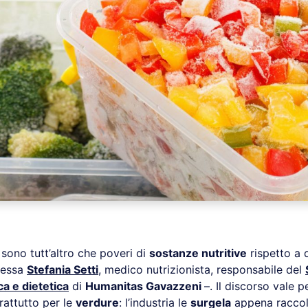
sono tutt’altro che poveri di
sostanze nutritive
rispetto a q
ressa
Stefania Setti
, medico nutrizionista, responsabile del
ca e dietetica
di
Humanitas Gavazzeni
–. Il discorso vale pe
rattutto per le
verdure
: l’industria le
surgela
appena raccol