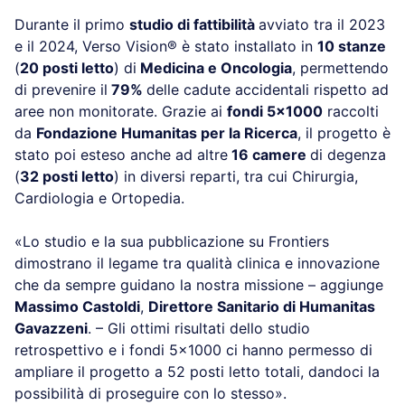
Durante il primo
studio di fattibilità
avviato tra il 2023
e il 2024, Verso Vision® è stato installato in
10 stanze
(
20 posti letto
) di
Medicina e Oncologia
, permettendo
di prevenire il
79%
delle cadute accidentali rispetto ad
aree non monitorate. Grazie ai
fondi 5×1000
raccolti
da
Fondazione Humanitas per la Ricerca
, il progetto è
stato poi esteso anche ad altre
16 camere
di degenza
(
32 posti letto
) in diversi reparti, tra cui Chirurgia,
Cardiologia e Ortopedia.
«Lo studio e la sua pubblicazione su Frontiers
dimostrano il legame tra qualità clinica e innovazione
che da sempre guidano la nostra missione – aggiunge
Massimo Castoldi
,
Direttore Sanitario di Humanitas
Gavazzeni
. – Gli ottimi risultati dello studio
retrospettivo e i fondi 5×1000 ci hanno permesso di
ampliare il progetto a 52 posti letto totali, dandoci la
possibilità di proseguire con lo stesso».