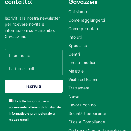
contatto!
Gavazzeni
Chi siamo
Iscriviti alla nostra newsletter
Come raggiungerci
per ricevere novità e
Come prenotare
informazioni su Humanitas
Gavazzeni.
Info utili
Specialità
Centri
I nostri medici
Malattie
Visite ed Esami
Trattamenti
News
Ho letto l’informativa e
Lavora con noi
acconsento all’invio del materiale
Società trasparente
informativo e promozionale a
mezzo email
Etica e Compliance
Codice di Comportamento per