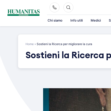
Skip
to
content
Chi siamo
Info utili
Medici
S
Home
»
Sostieni la Ricerca per migliorare la cura
Sostieni la Ricerca p