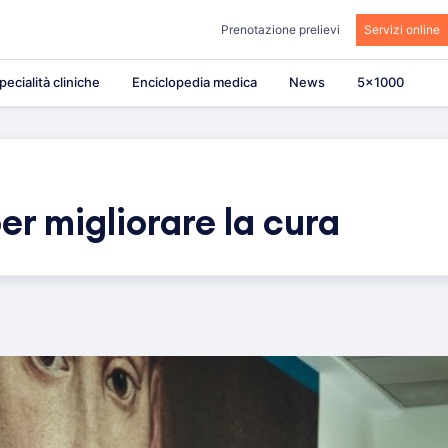
Prenotazione prelievi
Servizi online
pecialità cliniche
Enciclopedia medica
News
5×1000
er migliorare la cura