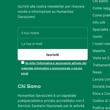
Chi siamo
Iscriviti alla nostra newsletter per ricevere
Come ragg
novità e informazioni su Humanitas
Come pren
Gavazzeni.
Info utili
Specialità
Centri
I nostri me
Malattie
Visite ed 
Ho letto l’informativa e acconsento all’invio del
Trattament
materiale informativo e promozionale a mezzo
News
email
Lavora con
Chi Siamo
Società tr
Etica e Co
Humanitas Gavazzeni è un ospedale
polispecialistico privato accreditato con il
Codice di 
Servizio Sanitario Nazionale per le attività
Politica q