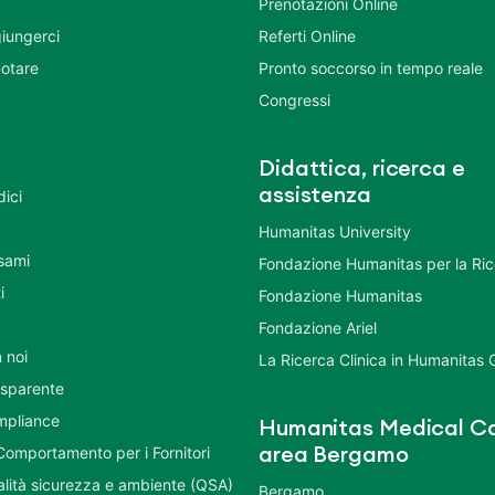
Prenotazioni Online
iungerci
Referti Online
otare
Pronto soccorso in tempo reale
Congressi
Didattica, ricerca e
assistenza
dici
Humanitas University
Esami
Fondazione Humanitas per la Ri
i
Fondazione Humanitas
Fondazione Ariel
 noi
La Ricerca Clinica in Humanitas
asparente
mpliance
Humanitas Medical Ca
Comportamento per i Fornitori
area Bergamo
ualità sicurezza e ambiente (QSA)
Bergamo