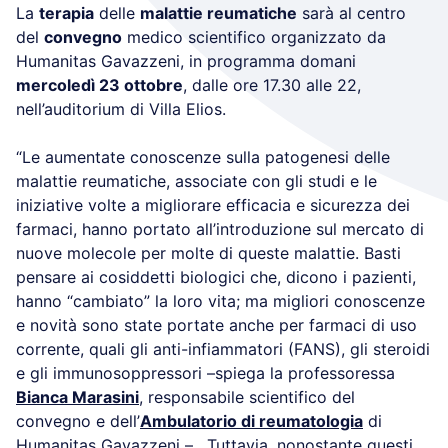
La
terapia
delle
malattie reumatiche
sarà al centro
del
convegno
medico scientifico organizzato da
Humanitas Gavazzeni, in programma domani
mercoledì 23 ottobre
, dalle ore 17.30 alle 22,
nell’auditorium di Villa Elios.
“Le aumentate conoscenze sulla patogenesi delle
malattie reumatiche, associate con gli studi e le
iniziative volte a migliorare efficacia e sicurezza dei
farmaci, hanno portato all’introduzione sul mercato di
nuove molecole per molte di queste malattie. Basti
pensare ai cosiddetti biologici che, dicono i pazienti,
hanno “cambiato” la loro vita; ma migliori conoscenze
e novità sono state portate anche per farmaci di uso
corrente, quali gli anti-infiammatori (FANS), gli steroidi
e gli immunosoppressori –spiega la professoressa
Bianca Marasini
, responsabile scientifico del
convegno e dell’
Ambulatorio di reumatologia
di
Humanitas Gavazzeni – . Tuttavia, nonostante questi