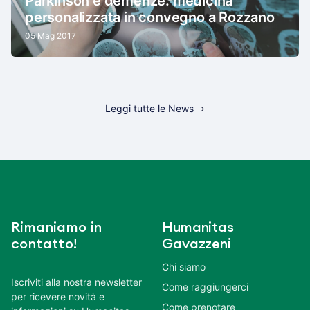
Parkinson e demenze: medicina
personalizzata in convegno a Rozzano
05 Mag 2017
Leggi tutte le News
Rimaniamo in
Humanitas
contatto!
Gavazzeni
Chi siamo
Iscriviti alla nostra newsletter
Come raggiungerci
per ricevere novità e
Come prenotare