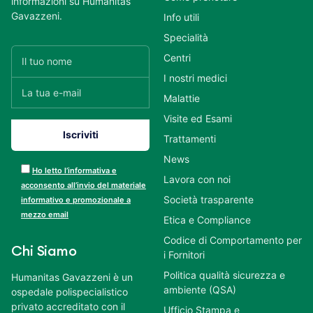
informazioni su Humanitas
Gavazzeni.
Info utili
Specialità
Centri
I nostri medici
Malattie
Visite ed Esami
Trattamenti
News
Ho letto l’informativa e
Lavora con noi
acconsento all’invio del materiale
Società trasparente
informativo e promozionale a
mezzo email
Etica e Compliance
Codice di Comportamento per
Chi Siamo
i Fornitori
Politica qualità sicurezza e
Humanitas Gavazzeni è un
ambiente (QSA)
ospedale polispecialistico
privato accreditato con il
Ufficio Stampa e