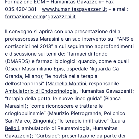
Formazione ECM – Humanitas Gavazzeni– Fax
035.4204381 –
www.humanitasgavazzeni.it
– e mail:
formazione.ecm@gavazzeni.it
.
Il convegno si aprirà con una presentazione della
professoressa Marasini e un suo intervento su “FANS e
cortisonici nel 2013” a cui seguiranno approfondimenti
e discussione sui temi de: “farmaci di fondo
(DMARDS) e farmaci biologici: quando, come e quali
(Oscar Massimiliano Epis, ospedale Niguarda Cà
Granda, Milano); “le novità nella terapia
dell’osteoporosi” (
Marcella Montini
, responsabile
Ambulatorio di Endocrinologia
, Humanitas Gavazzeni);
“terapia della gotta: le nuove linee guida” (Bianca
Marasini); “come riconoscere e trattare le
crioglobulinemie” (Maurizio Pietrogrande, Policnico
San Marco, Zingonia); “le terapie infiltrative” (
Laura
Belloli
, ambulatorio di Reumatologia, Humanitas
Gavazzeni); “Curbside”: presentazione da parte dei