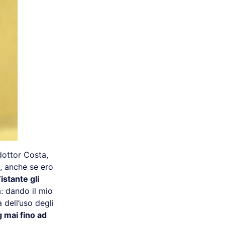
dottor Costa,
i, anche se ero
stante gli
: dando il mio
à dell’uso degli
g mai fino ad