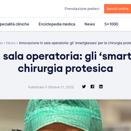
Prenotazione prelievi
Servizi online
pecialità cliniche
Enciclopedia medica
News
5×1000
me
»
News
»
Innovazione in sala operatoria: gli ‘smartglasses’ per la chirurgia prot
 sala operatoria: gli ‘smart
chirurgia protesica
Pubblicato il Ottobre 21, 2022