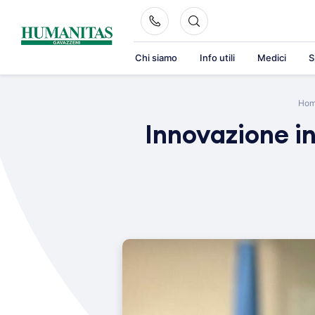
Skip
to
content
Chi siamo
Info utili
Medici
S
Ho
Innovazione in