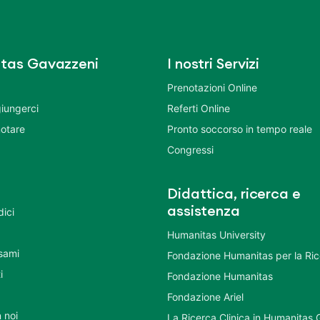
tas Gavazzeni
I nostri Servizi
Prenotazioni Online
iungerci
Referti Online
otare
Pronto soccorso in tempo reale
Congressi
Didattica, ricerca e
assistenza
dici
Humanitas University
Esami
Fondazione Humanitas per la Ri
i
Fondazione Humanitas
Fondazione Ariel
 noi
La Ricerca Clinica in Humanitas