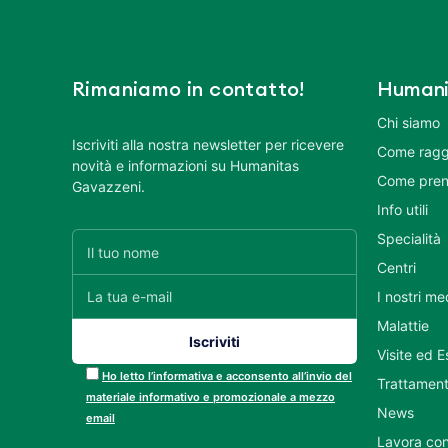
Rimaniamo in contatto!
Humani
Chi siamo
Iscriviti alla nostra newsletter per ricevere
Come ragg
novità e informazioni su Humanitas
Come pren
Gavazzeni.
Info utili
Specialità
Centri
I nostri me
Malattie
Visite ed 
Ho letto l’informativa e acconsento all’invio del
Trattament
materiale informativo e promozionale a mezzo
News
email
Lavora con