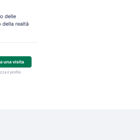
o delle
 della realtà
a una visita
zza il profilo