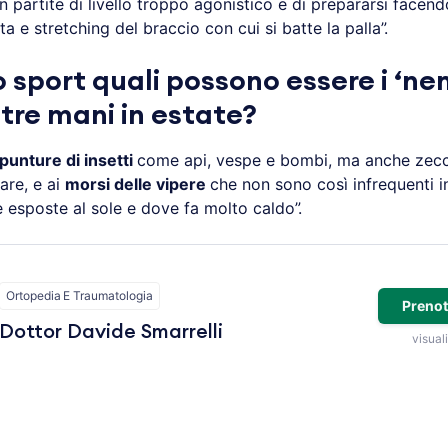
n partite di livello troppo agonistico e di prepararsi facend
ta e stretching del braccio con cui si batte la palla”.
o sport quali possono essere i ‘ne
stre mani in estate?
punture di insetti
come api, vespe e bombi, ma anche zecch
mare, e ai
morsi delle vipere
che non sono così infrequenti 
e esposte al sole e dove fa molto caldo”.
Ortopedia E Traumatologia
Prenot
Dottor Davide Smarrelli
visuali