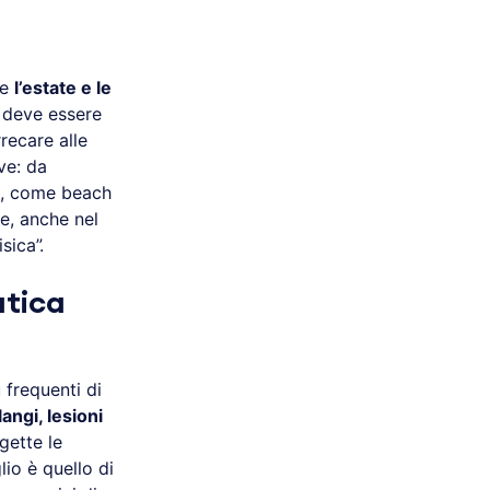
te
l’estate e le
 deve essere
ecare alle
ve: da
ga, come beach
ue, anche nel
sica”.
atica
frequenti di
langi, lesioni
gette le
lio è quello di