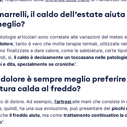
arrelli, il caldo dell’estate aiuta
meglio?
atologie articolari sono correlate alle variazioni del meteo 
 dolore
, tanto è vero che molte terapie termali, utilizzate nei
ono finalizzate a dare calore, come le sabbiature, certe tipo
di, sì,
il caldo è decisamente un toccasana nelle patologi
 e dita, specialmente se croniche
”.
l dolore è sempre meglio preferir
ura calda al freddo?
po di dolore. Ad esempio,
l’artrosi
alle mani che consiste in
, quindi, ha una sua evoluzione, può presentare dei
picchi 
 che
il freddo aiuta
, ma come
trattamento continuativo la c
o
”.