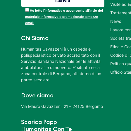
Visite ed 
Ho letto l’informativa e acconsento all’invio del
Trattament
materiale informativo e promozionale a mezzo
News
email
Lavora con
Chi Siamo
Società tr
Etica e Co
Humanitas Gavazzeni è un ospedale
polispecialistico privato accreditato con il
Codice di 
Servizio Sanitario Nazionale per le attività
Politica q
ambulatoriali e di ricovero. E’ situato nella
Ufficio St
zona centrale di Bergamo, all’interno di un
parco secolare.
Dove siamo
Via Mauro Gavazzeni, 21 – 24125 Bergamo
Scarica l’app
Humanitas Con Te