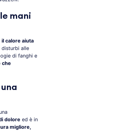
 le mani
e
il calore aiuta
 disturbi alle
logie di fanghi e
e che
e una
 una
di dolore
ed è in
ura migliore,