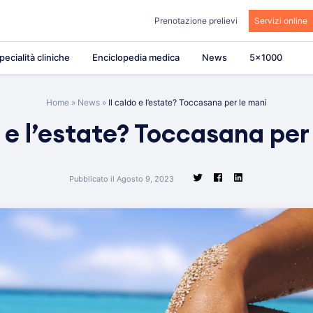
Prenotazione prelievi
Servizi online
pecialità cliniche
Enciclopedia medica
News
5×1000
Home
»
News
»
Il caldo e l’estate? Toccasana per le mani
o e l’estate? Toccasana per
Pubblicato il Agosto 9, 2023