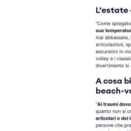
L’estate
“Come spiegato, 
sue temperatur
mai abbassata, 
articolazioni, s
escursioni in m
volley e i class
divertimento si 
A cosa b
beach-vo
“
Ai traumi dovut
quanto non si 
articolari o dei
persone che prat