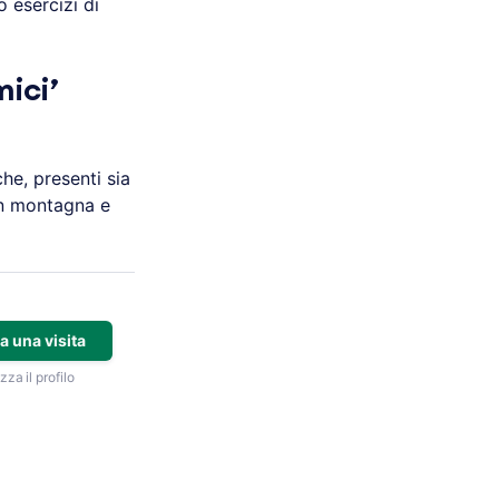
o esercizi di
mici’
e, presenti sia
in montagna e
a una visita
zza il profilo