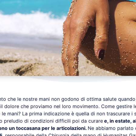
to che le nostre mani non godono di ottima salute quando
er il dolore che proviamo nel loro movimento. Come gestire 
le mani? La prima indicazione è quella di non trascurare i 
o preludio di condizioni difficili poi da curare
e, in estate, a
no un toccasana per le articolazioni.
Ne abbiamo parlato c
i,
responsabile della
Chirurgia della mano
di Humanitas Ga