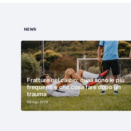
NEWS
Fratture nel calcio: quali sono le più
frequenti e che cosa fare dopo un
trauma
06 Ago 2026