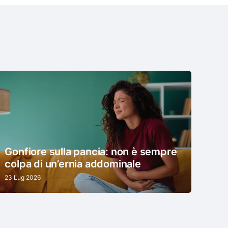
Gonfiore sulla pancia: non è sempre
colpa di un’ernia addominale
23 Lug 2026