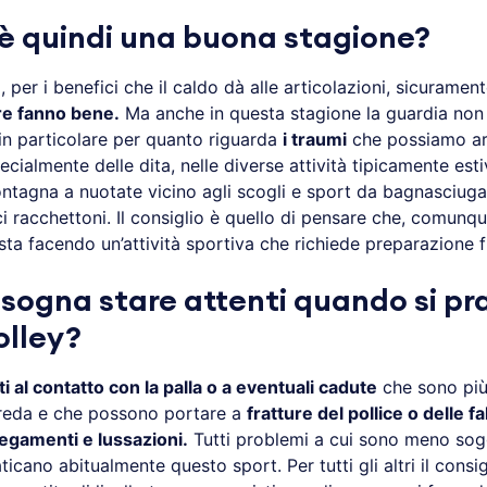
 è quindi una buona stagione?
per i benefici che il caldo dà alle articolazioni, sicuramen
e fanno bene.
Ma anche in questa stagione la guardia non
in particolare per quanto riguarda
i traumi
che possiamo arr
pecialmente delle dita, nelle diverse attività tipicamente esti
ontagna a nuotate vicino agli scogli e sport da bagnasciu
ici racchettoni. Il consiglio è quello di pensare che, comunq
sta facendo un’attività sportiva che richiede preparazione fi
isogna stare attenti quando si pr
lley?
i al contatto con la palla o a eventuali cadute
che sono più 
creda e che possono portare a
fratture del pollice o delle fa
 legamenti e lussazioni.
Tutti problemi a cui sono meno sog
icano abitualmente questo sport. Per tutti gli altri il consig