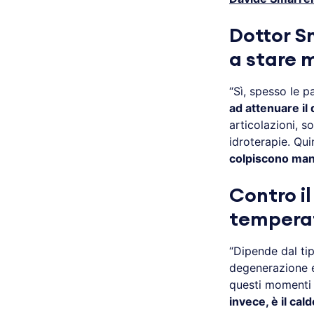
Dottor Sm
a stare 
“Sì, spesso le p
ad attenuare il
articolazioni, s
idroterapie. Quin
colpiscono mani
Contro i
temperat
“Dipende dal ti
degenerazione e
questi momenti
invece, è il cald