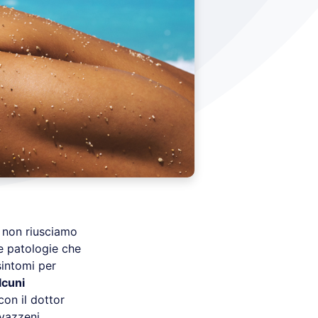
 non riusciamo
le patologie che
sintomi per
lcuni
on il dottor
vazzeni.