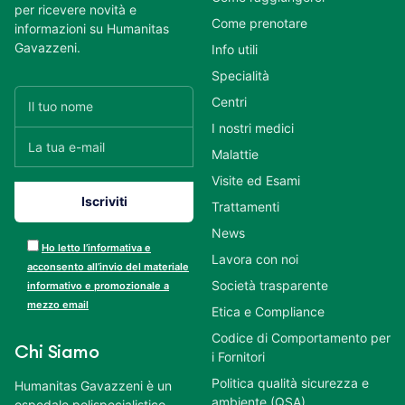
per ricevere novità e
Come prenotare
informazioni su Humanitas
Gavazzeni.
Info utili
Specialità
Centri
I nostri medici
Malattie
Visite ed Esami
Trattamenti
News
Ho letto l’informativa e
Lavora con noi
acconsento all’invio del materiale
Società trasparente
informativo e promozionale a
mezzo email
Etica e Compliance
Codice di Comportamento per
Chi Siamo
i Fornitori
Politica qualità sicurezza e
Humanitas Gavazzeni è un
ambiente (QSA)
ospedale polispecialistico