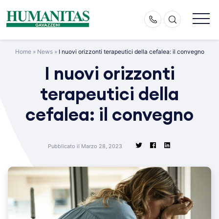
Skip
to
content
Home
»
News
»
I nuovi orizzonti terapeutici della cefalea: il convegno
I nuovi orizzonti
terapeutici della
cefalea: il convegno
Pubblicato il Marzo 28, 2023