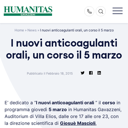
Skip
to
content
Home
»
News
»
I nuovi anticoagulanti orali, un corso il 5 marzo
I nuovi anticoagulanti
orali, un corso il 5 marzo
Pubblicato il Febbraio 18, 2015
E’ dedicato a “
I nuovi anticoagulanti orali
” il
corso
in
programma giovedì
5 marzo
in Humanitas Gavazzeni,
Auditorium di Villa Elios, dalle ore 17 alle ore 23, con
la direzione scientifica di
Giosuè Mascioli
,