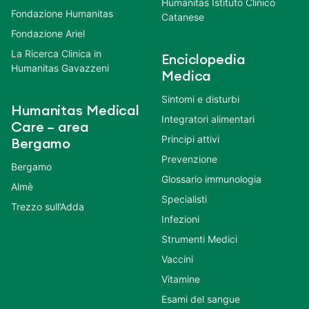
Humanitas Istituto Clinico
Fondazione Humanitas
Catanese
Fondazione Ariel
La Ricerca Clinica in
Enciclopedia
Humanitas Gavazzeni
Medica
Sintomi e disturbi
Humanitas Medical
Integratori alimentari
Care – area
Principi attivi
Bergamo
Prevenzione
Bergamo
Glossario immunologia
Almè
Specialisti
Trezzo sull’Adda
Infezioni
Strumenti Medici
Vaccini
Vitamine
Esami del sangue