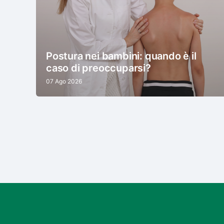
Postura nei bambini: quando è il
caso di preoccuparsi?
07 Ago 2026