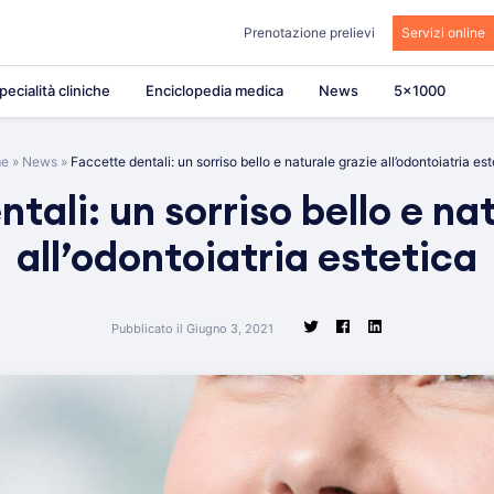
Prenotazione prelievi
Servizi online
pecialità cliniche
Enciclopedia medica
News
5×1000
e
»
News
»
Faccette dentali: un sorriso bello e naturale grazie all’odontoiatria est
tali: un sorriso bello e na
all’odontoiatria estetica
Pubblicato il Giugno 3, 2021