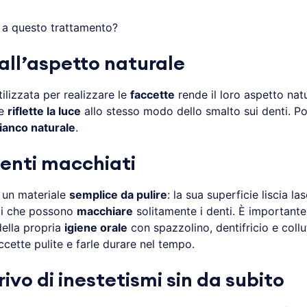
i a questo trattamento?
dall’aspetto naturale
ilizzata per realizzare le
faccette
rende il loro aspetto natur
le
riflette la luce
allo stesso modo dello smalto sui denti. Po
bianco naturale
.
denti macchiati
 un materiale
semplice da pulire
: la sua superficie liscia la
nti che possono
macchiare
solitamente i denti. È importante
della propria
igiene orale
con spazzolino, dentifricio e collu
cette pulite e farle durare nel tempo.
rivo di inestetismi sin da subito