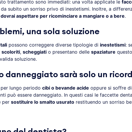
uesto trattamento sono immediati: una volta applicate le
facc
 da subito un sorriso privo di inestetismi. Inoltre, a differenz
dovrai aspettare per ricominciare a mangiare o a bere
.
oblemi, una sola soluzione
tali
possono correggere diverse tipologie di
inestetismi
: s
,
scoloriti
,
scheggiati
o presentano delle
spaziature
questo
valida soluzione.
o danneggiato sarà solo un ricor
 per lungo periodo
cibi o bevande acide
oppure si soffre d
nti può essere danneggiato. In questi casi le faccette dent
e per
sostituire lo smalto usurato
restituendo un sorriso bel
gno del dentista?