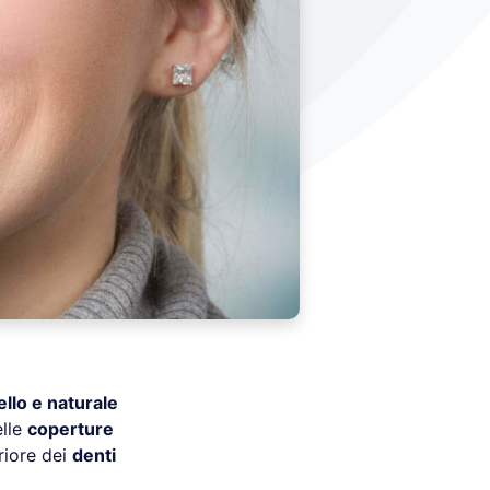
ello e naturale
elle
coperture
riore dei
denti