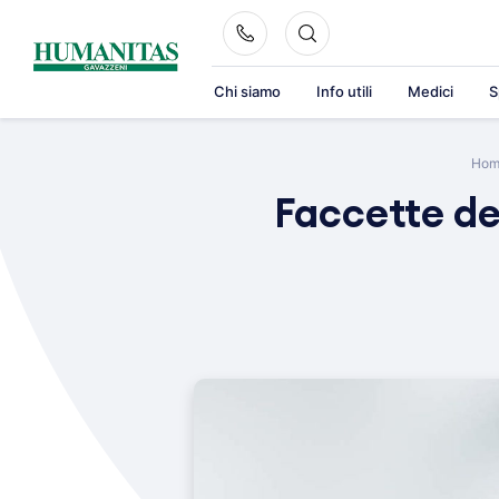
Skip
to
content
Chi siamo
Info utili
Medici
S
Hom
Faccette den