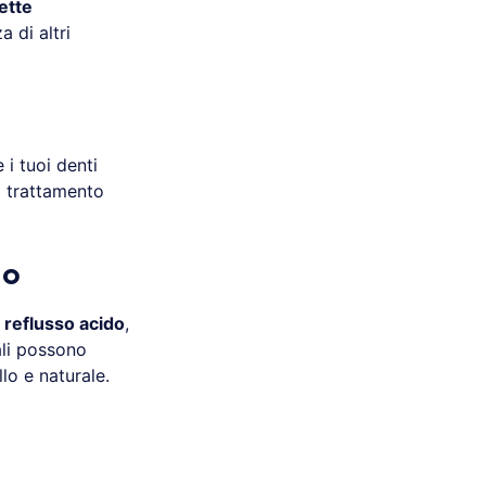
ette
a di altri
e i tuoi denti
 trattamento
do
i
reflusso acido
,
ali possono
lo e naturale.