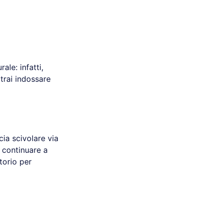
ale: infatti,
trai indossare
scia scivolare via
 continuare a
torio per