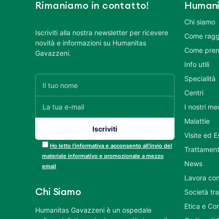
Rimaniamo in contatto!
Humani
Chi siamo
Iscriviti alla nostra newsletter per ricevere
Come ragg
novità e informazioni su Humanitas
Come pren
Gavazzeni.
Info utili
Specialità
Centri
I nostri me
Malattie
Visite ed 
Ho letto l’informativa e acconsento all’invio del
Trattament
materiale informativo e promozionale a mezzo
News
email
Lavora con
Chi Siamo
Società tr
Etica e Co
Humanitas Gavazzeni è un ospedale