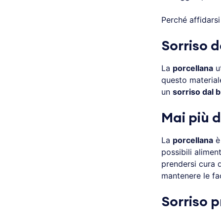
Perché affidars
Sorriso 
La
porcellana
ut
questo materia
un
sorriso dal 
Mai più 
La
porcellana
è
possibili alime
prendersi cura 
mantenere le fac
Sorriso p