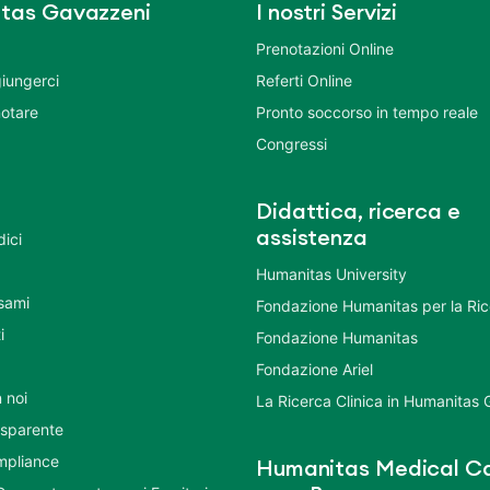
tas Gavazzeni
I nostri Servizi
Prenotazioni Online
iungerci
Referti Online
otare
Pronto soccorso in tempo reale
Congressi
Didattica, ricerca e
assistenza
dici
Humanitas University
Esami
Fondazione Humanitas per la Ri
i
Fondazione Humanitas
Fondazione Ariel
 noi
La Ricerca Clinica in Humanitas
asparente
mpliance
Humanitas Medical Ca