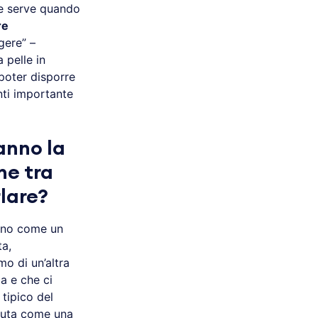
che serve quando
re
gere” –
 pelle in
l poter disporre
nti importante
hanno la
ne tra
rlare?
ono come un
ta,
mo di un’altra
ca e che ci
 tipico del
ssuta come una