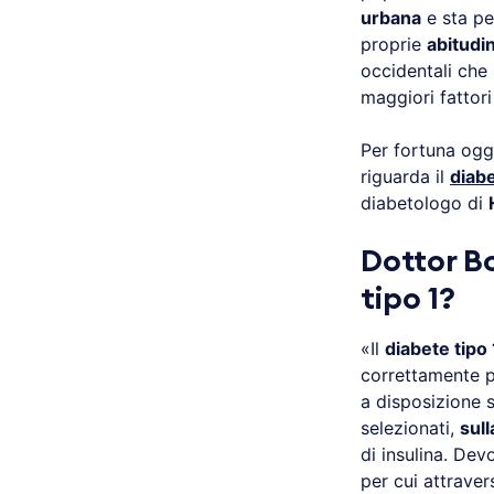
urbana
e sta pe
proprie
abitudin
occidentali che
maggiori fattori
Per fortuna ogg
riguarda il
diabe
diabetologo di
Dottor Bo
tipo 1?
«Il
diabete tipo 
correttamente p
a disposizione 
selezionati,
sull
di insulina. De
per cui attravers