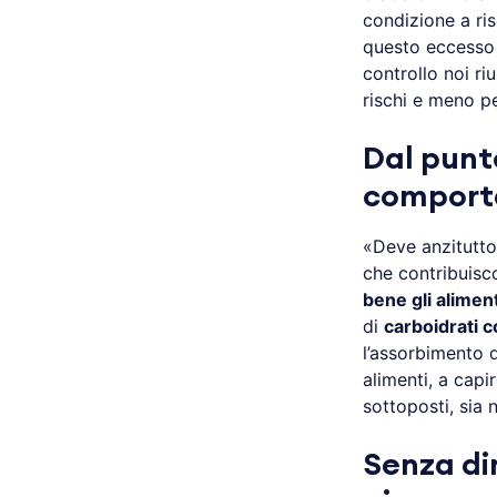
condizione a ri
questo eccesso 
controllo noi r
rischi e meno pe
Dal punt
comporta
«Deve anzitutt
che contribuisco
bene gli aliment
di
carboidrati 
l’assorbimento d
alimenti, a cap
sottoposti, sia n
Senza di