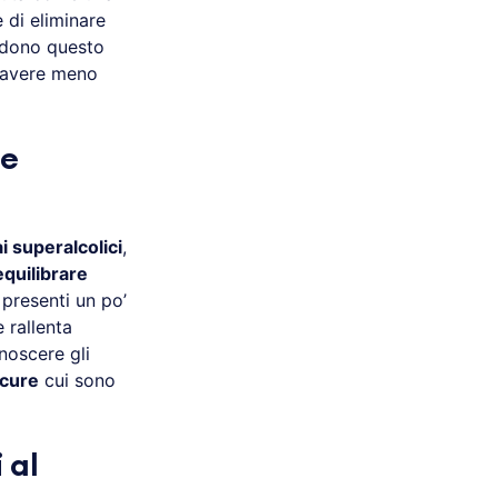
di eliminare
ndono questo
 avere meno
ve
i superalcolici
,
equilibrare
 presenti un po’
e rallenta
noscere gli
 cure
cui sono
 al