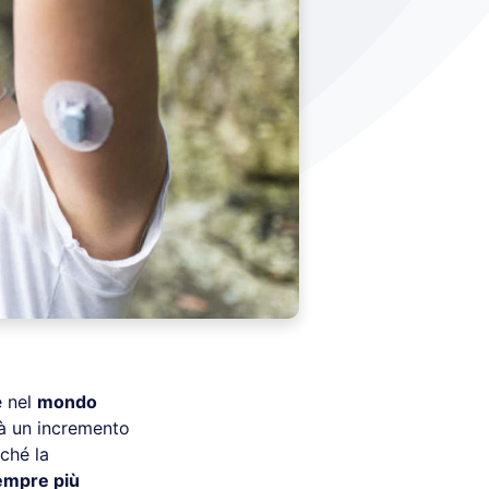
e nel
mondo
à un incremento
ché la
empre più