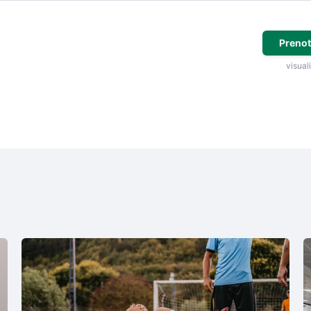
Prenot
visuali