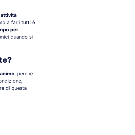
attività
o a farli tutti è
empo per
emici quando si
ete?
’animo
, perché
condizione,
re di questa