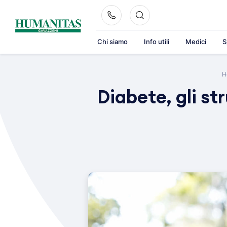
Skip
to
content
Chi siamo
Info utili
Medici
S
H
Diabete, gli st