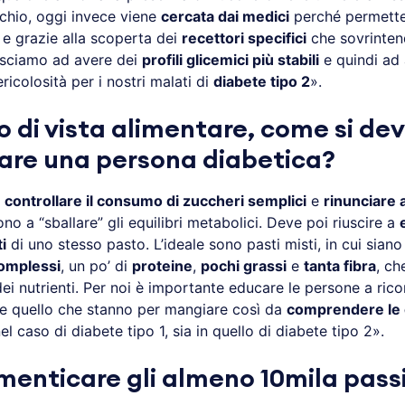
schio, oggi invece viene
cercata dai medici
perché permette 
e grazie alla scoperta dei
recettori specifici
che sovrinte
iusciamo ad avere dei
profili glicemici più stabili
e quindi ad
ricolosità per i nostri malati di
diabete tipo 2
».
o di vista alimentare, come si de
re una persona diabetica?
o
controllare il consumo di zuccheri semplici
e
rinunciare a
no a “sballare” gli equilibri metabolici. Deve poi riuscire a
i
di uno stesso pasto. L’ideale sono pasti misti, in cui siano
complessi
, un po’ di
proteine
,
pochi grassi
e
tanta fibra
, ch
ei nutrienti. Per noi è importante educare le persone a rico
ire quello che stanno per mangiare così da
comprendere le
el caso di diabete tipo 1, sia in quello di diabete tipo 2».
menticare gli almeno 10mila passi