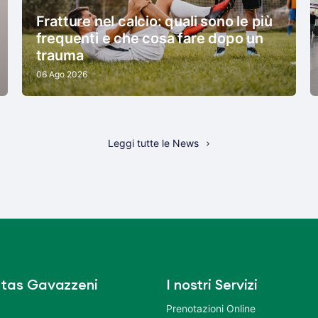
Fratture nel calcio: quali sono le più
frequenti e che cosa fare dopo un
trauma
06 Ago 2026
Leggi tutte le News
tas Gavazzeni
I nostri Servizi
Prenotazioni Online