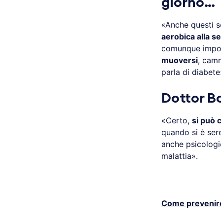
giorno…
«Anche questi 
aerobica alla s
comunque import
muoversi
, cam
parla di diabete
Dottor Bo
«Certo,
si può 
quando si è sere
anche psicologi
malattia».
Come prevenire 