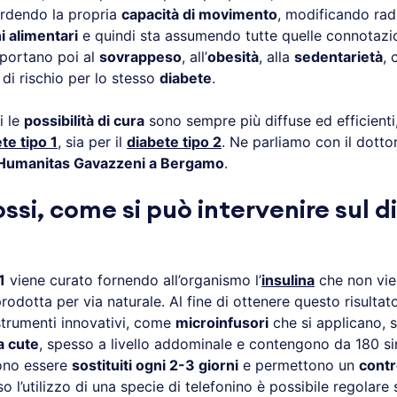
rdendo la propria
capacità di movimento
, modificando rad
i alimentari
e quindi sta assumendo tutte quelle connotazi
 portano poi al
sovrappeso
, all’
obesità
, alla
sedentarietà
, 
 di rischio per lo stesso
diabete
.
i le
possibilità di cura
sono sempre più diffuse ed efficienti
te tipo 1
, sia per il
diabete tipo 2
. Ne parliamo con il dotto
Humanitas Gavazzeni a Bergamo
.
ssi, come si può intervenire sul 
1
viene curato fornendo all’organismo l’
insulina
che non vi
rodotta per via naturale. Al fine di ottenere questo risulta
strumenti innovativi, come
microinfusori
che si applicano, s
a cute
, spesso a livello addominale e contengono da 180 si
vono essere
sostituiti ogni 2-3 giorni
e permettono un
contr
o l’utilizzo di una specie di telefonino è possibile regolare s