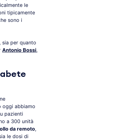
icalmente le
oni tipicamente
che sono i
, sia per quanto
r
Antonio Bossi
,
diabete
ene
to oggi abbiamo
u pazienti
no a 300 unità
ollo da remoto
,
ia le dosi di