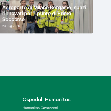
Aeroporto di Milano Bergamo, spazi
rinnovati per il punto di Primo
Soccorso
23 Lug 2026
Ospedali Humanitas
Humanitas Gavazzeni