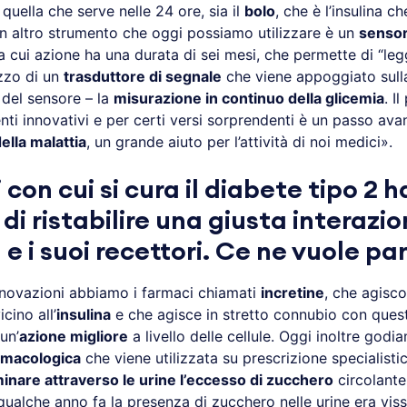
, quella che serve nelle 24 ore, sia il
bolo
, che è l’insulina 
 Un altro strumento che oggi possiamo utilizzare è un
senso
la cui azione ha una durata di sei mesi, che permette di “leg
izzo di un
trasduttore di segnale
che viene appoggiato sulla
del sensore – la
misurazione in continuo della glicemia
. I
nti innovativi e per certi versi sorprendenti è un passo ava
ella malattia
, un grande aiuto per l’attività di noi medici».
 con cui si cura il diabete tipo 2 
di ristabilire una giusta interazio
a e i suoi recettori. Ce ne vuole pa
innovazioni abbiamo i farmaci chiamati
incretine
, che agisc
cino all’
insulina
e che agisce in stretto connubio con ques
un’
azione migliore
a livello delle cellule. Oggi inoltre godia
rmacologica
che viene utilizzata su prescrizione specialisti
minare attraverso le urine l’eccesso di zucchero
circolante
 qualche anno fa la presenza di zucchero nelle urine era vi