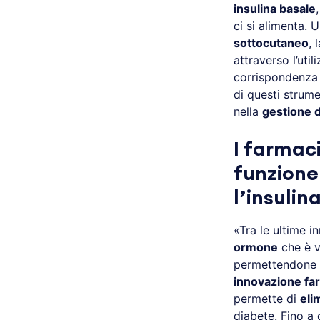
insulina basale
ci si alimenta.
sottocutaneo
, 
attraverso l’util
corrispondenza 
di questi strume
nella
gestione d
I farmaci
funzione 
l’insulin
«Tra le ultime 
ormone
che è vi
permettendone 
innovazione fa
permette di
eli
diabete. Fino a