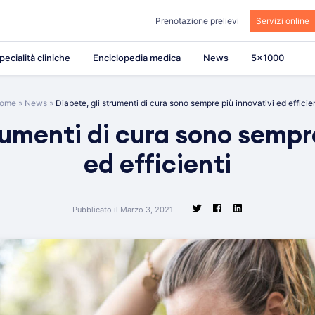
Prenotazione prelievi
Servizi online
pecialità cliniche
Enciclopedia medica
News
5×1000
ome
»
News
»
Diabete, gli strumenti di cura sono sempre più innovativi ed efficien
rumenti di cura sono sempr
ed efficienti
Pubblicato il Marzo 3, 2021