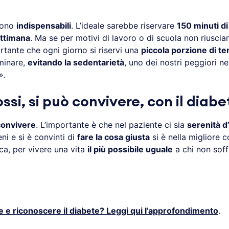
sono
indispensabili
. L’ideale sarebbe riservare
150 minuti di 
ettimana
. Ma se per motivi di lavoro o di scuola non riusciam
ante che ogni giorno si riservi una
piccola porzione di t
minare,
evitando la sedentarietà
, uno dei nostri peggiori n
».
ssi, si può convivere, con il diab
convivere
. L’importante è che nel paziente ci sia
serenità d
ni e si è convinti di
fare la cosa giusta
si è nella migliore 
ca, per vivere una vita
il più possibile uguale
a chi non soff
e riconoscere il diabete? L
eggi qui l’approfondimento
.