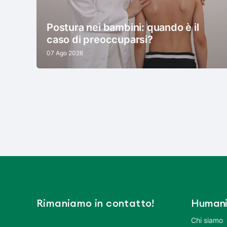
Postura nei bambini: quando è il
caso di preoccuparsi?
07 Ago 2026
Rimaniamo in contatto!
Humani
Chi siamo