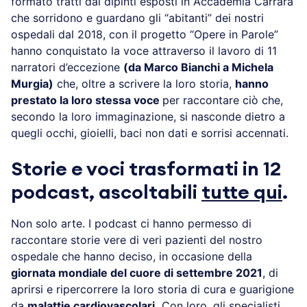
formato tratti dai dipinti esposti in Accademia Carrara
che sorridono e guardano gli “abitanti” dei nostri
ospedali dal 2018, con il progetto “Opere in Parole”
hanno conquistato la voce attraverso il lavoro di 11
narratori d’eccezione
(da Marco Bianchi a Michela
Murgia)
che, oltre a scrivere la loro storia,
hanno
prestato la loro stessa voce
per raccontare ciò che,
secondo la loro immaginazione, si nasconde dietro a
quegli occhi, gioielli, baci non dati e sorrisi accennati.
Storie e voci trasformati in 12
podcast, ascoltabili
tutte qui
.
Non solo arte. I podcast ci hanno permesso di
raccontare storie vere di veri pazienti del nostro
ospedale che hanno deciso, in occasione della
giornata mondiale del cuore di settembre 2021
, di
aprirsi e ripercorrere la loro storia di cura e guarigione
da
malattie cardiovascolari.
Con loro, gli specialisti