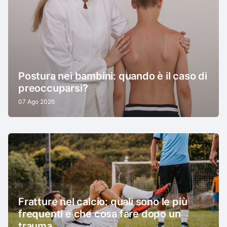
Postura nei bambini: quando è il caso di
preoccuparsi?
07 Ago 2026
Fratture nel calcio: quali sono le più
frequenti e che cosa fare dopo un
trauma