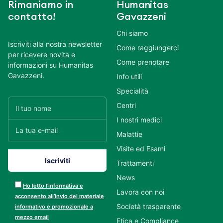
Rimaniamo in
Humanitas
contatto!
Gavazzeni
Chi siamo
Iscriviti alla nostra newsletter
Come raggiungerci
per ricevere novità e
Come prenotare
informazioni su Humanitas
Gavazzeni.
Info utili
Specialità
Centri
I nostri medici
Malattie
Visite ed Esami
Trattamenti
News
Ho letto l’informativa e
Lavora con noi
acconsento all’invio del materiale
Società trasparente
informativo e promozionale a
mezzo email
Etica e Compliance