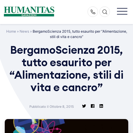
Skip
to
content
Home
»
News
»
BergamoScienza 2015, tutto esaurito per “Alimentazione,
stili di vita e cancro”
BergamoScienza 2015,
tutto esaurito per
“Alimentazione, stili di
vita e cancro”
Pubblicato il Ottobre 8, 2015