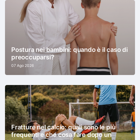
Postura nei bambini: quando è il caso di
preoccuparsi?
07 Ago 2026
Fratture nel calcio: quali sono le più
frequenti e che cosa fare dopo un