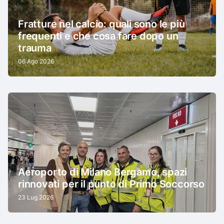
Fratture nel calcio: quali sono le più
frequenti e che cosa fare dopo un
trauma
06 Ago 2026
Aeroporto di Milano Bergamo, spazi
rinnovati per il punto di Primo Soccorso
23 Lug 2026