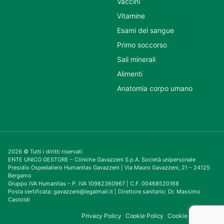
Vaccini
Vitamine
Esami del sangue
Primo soccorso
Sali minerali
Alimenti
Anatomia corpo umano
2026 © Tutti i diritti riservati
ENTE UNICO GESTORE – Cliniche Gavazzeni S.p.A. Società unipersonale
Presidio Ospedaliero Humanitas Gavazzeni | Via Mauro Gavazzeni, 21 – 24125
Bergamo
Gruppo IVA Humanitas – P. IVA 10982360967 | C.F. 00468520168
Posta certificata: gavazzeni@legalmail.it | Direttore sanitario: Dr. Massimo
Castoldi
Privacy Policy
Cookie Policy
Cookie Consent