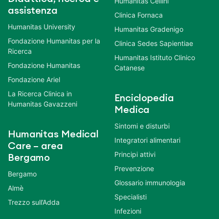
Humanitas Cellini
assistenza
Clinica Fornaca
Humanitas University
Humanitas Gradenigo
Fondazione Humanitas per la
Clinica Sedes Sapientiae
Ricerca
Humanitas Istituto Clinico
Fondazione Humanitas
Catanese
Fondazione Ariel
La Ricerca Clinica in
Enciclopedia
Humanitas Gavazzeni
Medica
Sintomi e disturbi
Humanitas Medical
Integratori alimentari
Care – area
Principi attivi
Bergamo
Prevenzione
Bergamo
Glossario immunologia
Almè
Specialisti
Trezzo sull’Adda
Infezioni