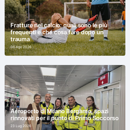
Fratture nel calcio: quali sono le più
frequenti e che cosa fare dopo un
trauma
06 Ago 2026
Aeroporto di Milano Bergamo, spazi
rinnovati per il punto di Primo Soccorso
23 Lug 2026